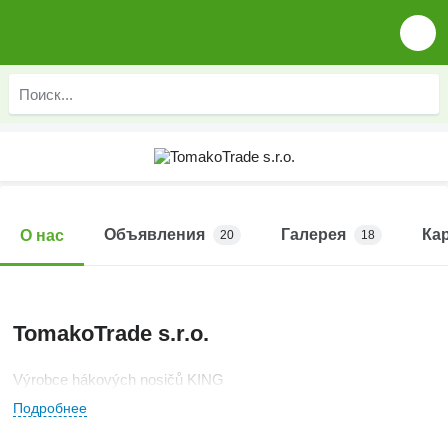
Объявления
Галерея
Ка
О нас
20
18
TomakoTrade s.r.o.
Výrobce hákových nosičů KING
Подробнее