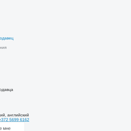
родавец
ния
одавца
кий, английский
+372 5699 6162
е мне