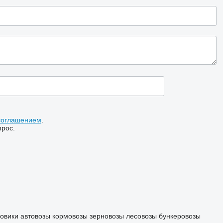
соглашением
.
прос.
зовики
автовозы
кормовозы
зерновозы
лесовозы
бункеровозы