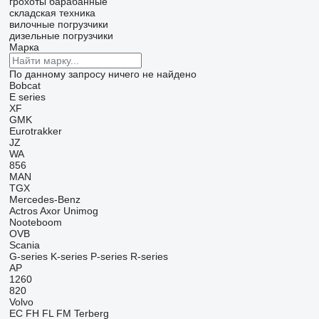
грохоты барабанные
складская техника
вилочные погрузчики
дизельные погрузчики
Марка
По данному запросу ничего не найдено
Bobcat
E series
XF
GMK
Eurotrakker
JZ
WA
856
MAN
TGX
Mercedes-Benz
Actros
Axor
Unimog
Nooteboom
OVB
Scania
G-series
K-series
P-series
R-series
AP
1260
820
Volvo
EC
FH
FL
FM
Terberg