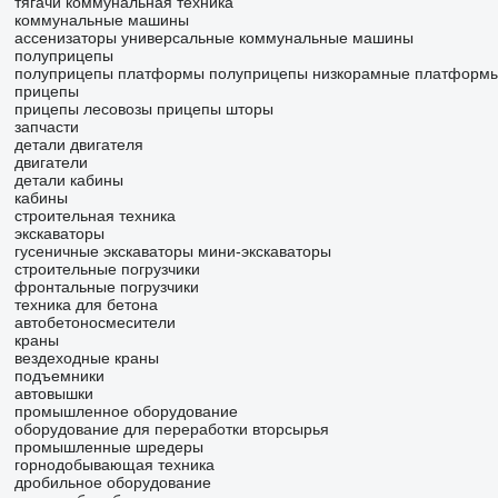
тягачи
коммунальная техника
коммунальные машины
ассенизаторы
универсальные коммунальные машины
полуприцепы
полуприцепы платформы
полуприцепы низкорамные платформ
прицепы
прицепы лесовозы
прицепы шторы
запчасти
детали двигателя
двигатели
детали кабины
кабины
строительная техника
экскаваторы
гусеничные экскаваторы
мини-экскаваторы
строительные погрузчики
фронтальные погрузчики
техника для бетона
автобетоносмесители
краны
вездеходные краны
подъемники
автовышки
промышленное оборудование
оборудование для переработки вторсырья
промышленные шредеры
горнодобывающая техника
дробильное оборудование