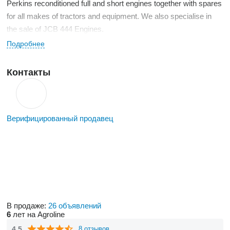
Perkins reconditioned full and short engines together with spares
for all makes of tractors and equipment. We also specialise in
the sale of JCB 444 Engines.
Worldwide shipping now available.
Подробнее
Контакты
Верифицированный продавец
В продаже:
26 объявлений
6
лет на Agroline
4.5
8 отзывов