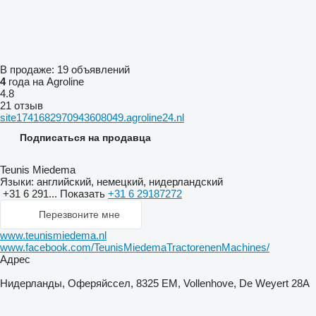
В продаже:
19 объявлений
4
года на Agroline
4.8
21 отзыв
site1741682970943608049.agroline24.nl
Подписаться на продавца
Teunis Miedema
Языки:
английский, немецкий, нидерландский
+31 6 291...
Показать
+31 6 29187272
Перезвоните мне
www.teunismiedema.nl
www.facebook.com/TeunisMiedemaTractorenenMachines/
Адрес
Нидерланды, Оферяйссел, 8325 EM, Vollenhove, De Weyert 28A