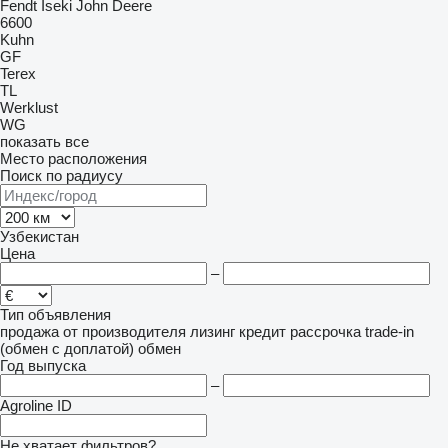
Fendt
Iseki
John Deere
6600
Kuhn
GF
Terex
TL
Werklust
WG
показать все
Место расположения
Поиск по радиусу
Узбекистан
Цена
–
Тип объявления
продажа
от производителя
лизинг
кредит
рассрочка
trade-in
(обмен с доплатой)
обмен
Год выпуска
–
Agroline ID
Не хватает фильтров?