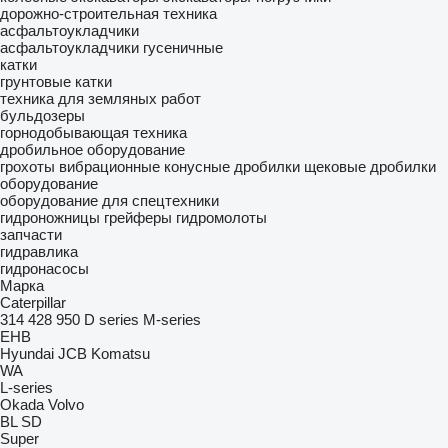
дорожно-строительная техника
асфальтоукладчики
асфальтоукладчики гусеничные
катки
грунтовые катки
техника для земляных работ
бульдозеры
горнодобывающая техника
дробильное оборудование
грохоты вибрационные
конусные дробилки
щековые дробилки
оборудование
оборудование для спецтехники
гидроножницы
грейферы
гидромолоты
запчасти
гидравлика
гидронасосы
Марка
Caterpillar
314
428
950
D series
M-series
EHB
Hyundai
JCB
Komatsu
WA
L-series
Okada
Volvo
BL
SD
Super