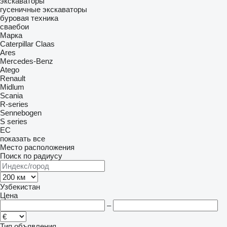
экскаваторы
гусеничные экскаваторы
буровая техника
сваебои
Марка
Caterpillar
Claas
Ares
Mercedes-Benz
Atego
Renault
Midlum
Scania
R-series
Sennebogen
S series
EC
показать все
Место расположения
Поиск по радиусу
Узбекистан
Цена
–
Тип объявления