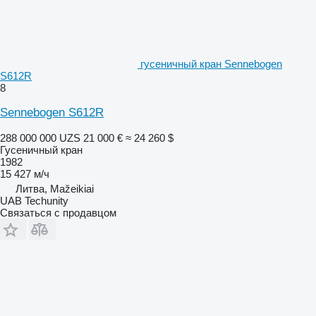
гусеничный кран Sennebogen
S612R
8
Sennebogen S612R
288 000 000 UZS
21 000 €
≈ 24 260 $
Гусеничный кран
1982
15 427 м/ч
Литва, Mažeikiai
UAB Techunity
Связаться с продавцом