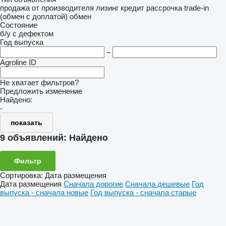
продажа
от производителя
лизинг
кредит
рассрочка
trade-in
(обмен с доплатой)
обмен
Состояние
б/у
с дефектом
Год выпуска
–
Agroline ID
Не хватает фильтров?
Предложить изменение
Найдено:
-
показать
9 объявлений:
Найдено
Фильтр
Сортировка
:
Дата размещения
Дата размещения
Сначала дорогие
Сначала дешевые
Год
выпуска - сначала новые
Год выпуска - сначала старые