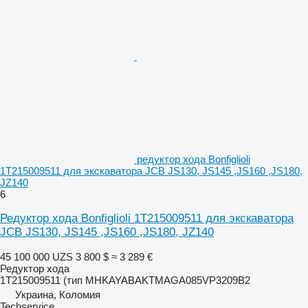
редуктор хода Bonfiglioli
1T215009511 для экскаватора JCB JS130, JS145 ,JS160 ,JS180,
JZ140
6
Редуктор хода Bonfiglioli 1T215009511 для экскаватора
JCB JS130, JS145 ,JS160 ,JS180, JZ140
45 100 000 UZS
3 800 $
≈ 3 289 €
Редуктор хода
1T215009511 (тип MHKAYABAKTMAGA085VP3209B2
Украина, Коломия
Techservice