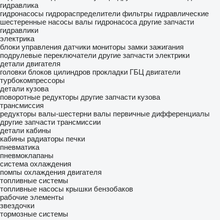
гидравлика
гидронасосы
гидрораспределители
фильтры гидравлические
шестеренные насосы
валы гидронасоса
другие запчасти
гидравлики
электрика
блоки управления
датчики
мониторы
замки зажигания
подрулевые переключатели
другие запчасти электрики
детали двигателя
головки блоков цилиндров
прокладки ГБЦ
двигатели
турбокомпрессоры
детали кузова
поворотные редукторы
другие запчасти кузова
трансмиссия
редукторы
валы-шестерни
валы первичные
дифференциалы
другие запчасти трансмиссии
детали кабины
кабины
радиаторы печки
пневматика
пневмоклапаны
система охлаждения
помпы охлаждения двигателя
топливные системы
топливные насосы
крышки бензобаков
рабочие элементы
звездочки
тормозные системы