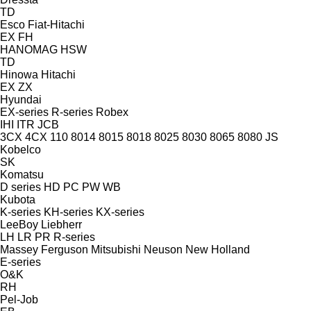
TD
Esco
Fiat-Hitachi
EX
FH
HANOMAG
HSW
TD
Hinowa
Hitachi
EX
ZX
Hyundai
EX-series
R-series
Robex
IHI
ITR
JCB
3CX
4CX
110
8014
8015
8018
8025
8030
8065
8080
JS
Kobelco
SK
Komatsu
D series
HD
PC
PW
WB
Kubota
K-series
KH-series
KX-series
LeeBoy
Liebherr
LH
LR
PR
R-series
Massey Ferguson
Mitsubishi
Neuson
New Holland
E-series
O&K
RH
Pel-Job