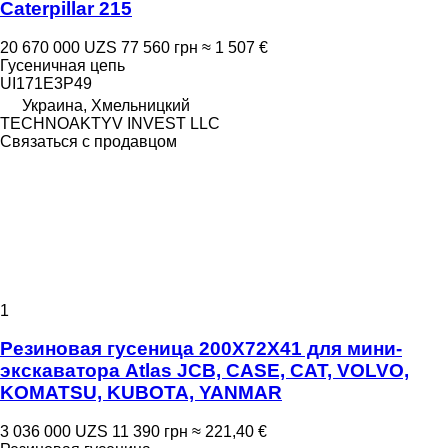
Caterpillar 215
20 670 000 UZS
77 560 грн
≈ 1 507 €
Гусеничная цепь
UI171E3P49
Украина, Хмельницкий
TECHNOAKTYV INVEST LLC
Связаться с продавцом
1
Резиновая гусеница 200X72X41 для мини-
экскаватора Atlas JCB, CASE, CAT, VOLVO,
KOMATSU, KUBOTA, YANMAR
3 036 000 UZS
11 390 грн
≈ 221,40 €