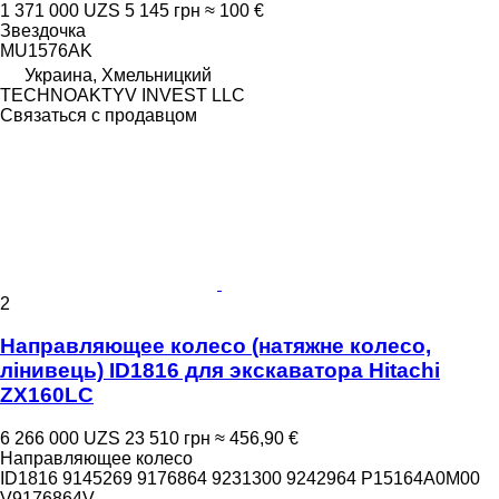
1 371 000 UZS
5 145 грн
≈ 100 €
Звездочка
MU1576AK
Украина, Хмельницкий
TECHNOAKTYV INVEST LLC
Связаться с продавцом
2
Направляющее колесо (натяжне колесо,
лінивець) ID1816 для экскаватора Hitachi
ZX160LC
6 266 000 UZS
23 510 грн
≈ 456,90 €
Направляющее колесо
ID1816 9145269 9176864 9231300 9242964 P15164A0M00
V9176864V