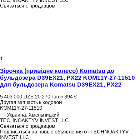
TECHNOAKTYV INVEST LLC
Связаться с продавцом
1
Зірочка (привідне колесо) Komatsu до
бульдозера D39EX21, PX22 KOM11Y-27-11510
для бульдозера Komatsu D39EX21, PX22
5 403 000 UZS
20 270 грн
≈ 394 €
Другая запчасть к ходовой
KOM11Y-27-11510
Украина, Хмельницкий
TECHNOAKTYV INVEST LLC
Связаться с продавцом
Подписаться на новые объявления от TECHNOAKTYV
INVEST LLC