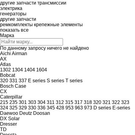
другие запчасти трансмиссии
электрика
генераторы
другие запчасти
ремкомплекты
крепежные элементы
показать все
Марка
По данному запросу ничего не найдено
Aichi
Airman
AX
Atlas
1302
1304
1404
1604
Bobcat
320
331
337
E series
S series
T series
Bosch
Case
CX
Caterpillar
215
235
301
303
304
311
312
315
317
318
320
321
322
323
324
325
329
330
336
345
428
953
963
973
D series
E-series
Daewoo
Deutz
Doosan
DX
Solar
Dresser
TD
Dressta