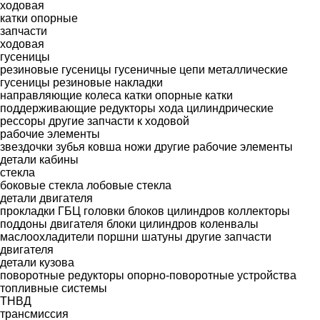
ходовая
катки опорные
запчасти
ходовая
гусеницы
резиновые гусеницы
гусеничные цепи
металлические
гусеницы
резиновые накладки
направляющие колеса
катки опорные
катки
поддерживающие
редукторы хода
цилиндрические
рессоры
другие запчасти к ходовой
рабочие элементы
звездочки
зубья ковша
ножи
другие рабочие элементы
детали кабины
стекла
боковые стекла
лобовые стекла
детали двигателя
прокладки ГБЦ
головки блоков цилиндров
коллекторы
поддоны двигателя
блоки цилиндров
коленвалы
маслоохладители
поршни
шатуны
другие запчасти
двигателя
детали кузова
поворотные редукторы
опорно-поворотные устройства
топливные системы
ТНВД
трансмиссия