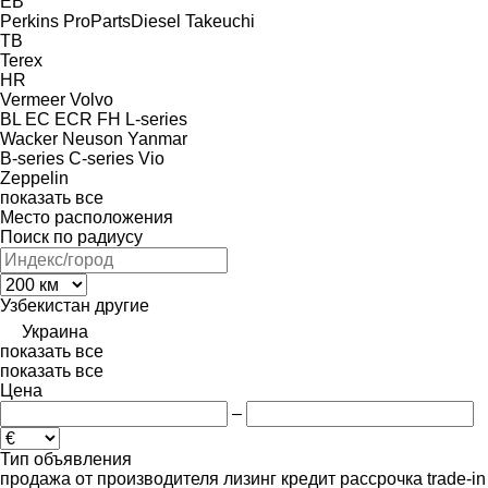
EB
Perkins
ProPartsDiesel
Takeuchi
TB
Terex
HR
Vermeer
Volvo
BL
EC
ECR
FH
L-series
Wacker Neuson
Yanmar
B-series
C-series
Vio
Zeppelin
показать все
Место расположения
Поиск по радиусу
Узбекистан
другие
Украина
показать все
показать все
Цена
–
Тип объявления
продажа
от производителя
лизинг
кредит
рассрочка
trade-in