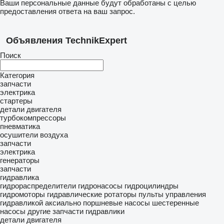
Ваши персональные данные будут обработаны с целью
предоставления ответа на ваш запрос.
Объявления TechnikExpert
Поиск
Категория
запчасти
электрика
стартеры
детали двигателя
турбокомпрессоры
пневматика
осушители воздуха
запчасти
электрика
генераторы
запчасти
гидравлика
гидрораспределители
гидронасосы
гидроцилиндры
гидромоторы
гидравлические ротаторы
пульты управления
гидравликой
аксиально поршневые насосы
шестеренные
насосы
другие запчасти гидравлики
детали двигателя