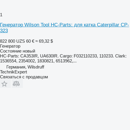
1
Генератор Wilson Tool HC-Parts: для катка Caterpillar CP-
323
822 800 UZS
60 €
≈ 69,32 $
Генератор
Состояние
новый
HC-Parts: CA353IR, UA630IR. Cargo: F032110233, 110233. Clark:
1536554, 2354002, 1830821, 6513962,...
Германия, Wilsdruff
TechnikExpert
Связаться с продавцом