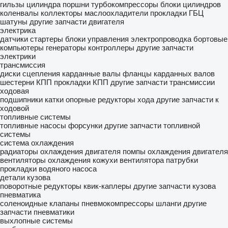
гильзы цилиндра
поршни
турбокомпрессоры
блоки цилиндров
коленвалы
коллекторы
маслоохладители
прокладки ГБЦ
шатуны
другие запчасти двигателя
электрика
датчики
стартеры
блоки управления
электропроводка
бортовые
компьютеры
генераторы
контроллеры
другие запчасти
электрики
трансмиссия
диски сцепления
карданные валы
фланцы карданных валов
шестерни КПП
прокладки КПП
другие запчасти трансмиссии
ходовая
подшипники
катки опорные
редукторы хода
другие запчасти к
ходовой
топливные системы
топливные насосы
форсунки
другие запчасти топливной
системы
система охлаждения
радиаторы охлаждения двигателя
помпы охлаждения двигателя
вентиляторы охлаждения
кожухи вентилятора
патрубки
прокладки водяного насоса
детали кузова
поворотные редукторы
квик-каплеры
другие запчасти кузова
пневматика
соленоидные клапаны
пневмокомпрессоры
шланги
другие
запчасти пневматики
выхлопные системы