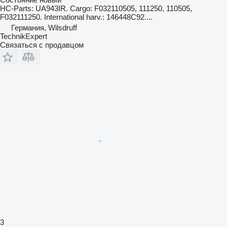
HC-Parts: UA943IR. Cargo: F032110505, 111250, 110505,
F032111250. International harv.: 146448C92....
Германия, Wilsdruff
TechnikExpert
Связаться с продавцом
3