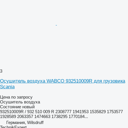
3
Осушитель воздуха WABCO 932510009R для грузовика
Scania
Цена по запросу
Осушитель воздуха
Состояние
новый
932510009R / 932 510 009 R 2308777 1941953 1535829 1753577
1928589 2063357 1474663 1738295 1770184...
Германия, Wilsdruff
TechnikExpert