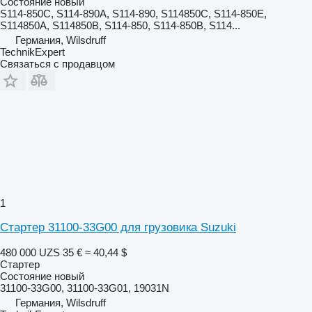
Состояние
новый
S114-850C, S114-890A, S114-890, S114850C, S114-850E,
S114850A, S114850B, S114-850, S114-850B, S114...
Германия, Wilsdruff
TechnikExpert
Связаться с продавцом
1
Стартер 31100-33G00 для грузовика Suzuki
480 000 UZS
35 €
≈ 40,44 $
Стартер
Состояние
новый
31100-33G00, 31100-33G01, 19031N
Германия, Wilsdruff