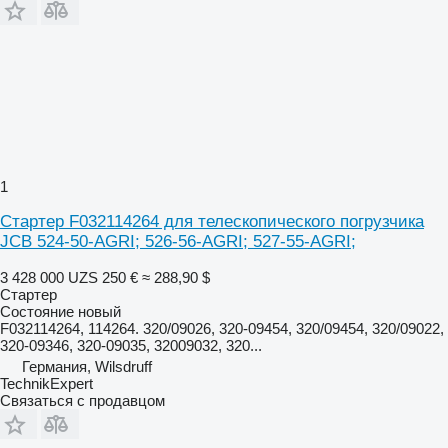
1
Стартер F032114264 для телескопического погрузчика
JCB 524-50-AGRI; 526-56-AGRI; 527-55-AGRI;
3 428 000 UZS
250 €
≈ 288,90 $
Стартер
Состояние
новый
F032114264, 114264. 320/09026, 320-09454, 320/09454, 320/09022,
320-09346, 320-09035, 32009032, 320...
Германия, Wilsdruff
TechnikExpert
Связаться с продавцом