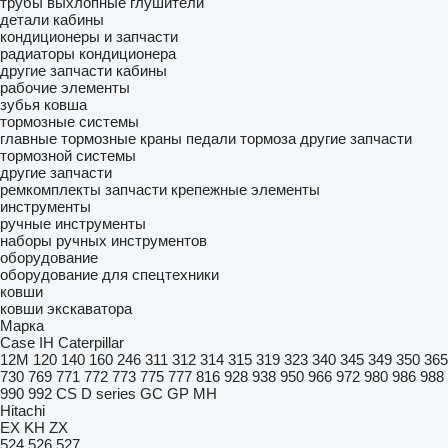
трубы выхлопные
глушители
детали кабины
кондиционеры и запчасти
радиаторы кондиционера
другие запчасти кабины
рабочие элементы
зубья ковша
тормозные системы
главные тормозные краны
педали тормоза
другие запчасти
тормозной системы
другие запчасти
ремкомплекты
запчасти
крепежные элементы
инструменты
ручные инструменты
наборы ручных инструментов
оборудование
оборудование для спецтехники
ковши
ковши экскаватора
Марка
Case IH
Caterpillar
12M
120
140
160
246
311
312
314
315
319
323
340
345
349
350
365
730
769
771
772
773
775
777
816
928
938
950
966
972
980
986
988
990
992
CS
D series
GC
GP
MH
Hitachi
EX
KH
ZX
524
526
527