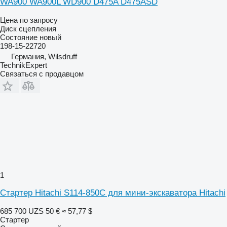
WA900 WA900L WD900 D475A D475ASD
Цена по запросу
Диск сцепления
Состояние
новый
198-15-22720
Германия, Wilsdruff
TechnikExpert
Связаться с продавцом
1
Стартер Hitachi S114-850C для мини-экскаватора Hitachi
685 700 UZS
50 €
≈ 57,77 $
Стартер