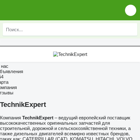
 нас
бъявления
54
арта
омпания
тзывы
TechnikExpert
Компания
TechnikExpert
– ведущий европейский поставщик
высококачественных оригинальных запчастей для
строительной, дорожной и сельскохозяйственной техники, а
также дизельных двигателей всемирно известных брендов,
таких как: CATERPILLAR (CAT), KOMATSU, HITACHI, VOLVO,