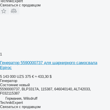
TechnikExpert
Связаться с продавцом
1
Генератор 5590000737 для шарнирного самосвала
Epiroc
5 143 000 UZS
375 €
≈ 433,30 $
Генератор
Состояние
новый
5590000737, BLP3317A, 115387, 646040140, ALT42033,
F032115387
Германия, Wilsdruff
TechnikExpert
Связаться с продавцом