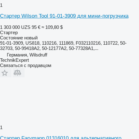
1
Стартер Wilson Tool 91-01-3909 для мини-погрузчика
1 303 000 UZS
95 €
≈ 109,80 $
Стартер
Состояние
новый
91-01-3909, US818, 110216, 111869, F032110216, 110722, 50-
32703, 50-99418A2, 50-12177A2, 50-77328A1,...
Германия, Wilsdruff
TechnikExpert
Связаться с продавцом
1
Стартер Farymann 01316010 для альтернативного