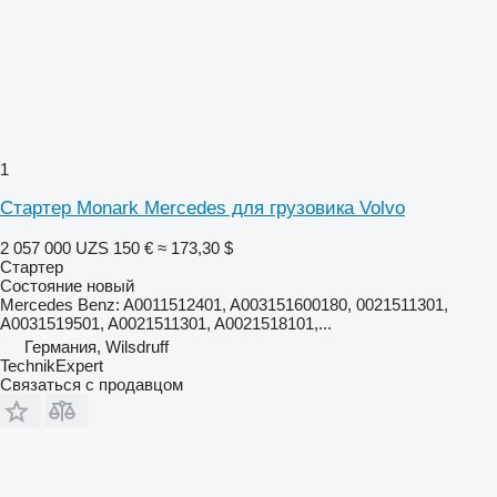
1
Стартер Monark Mercedes для грузовика Volvo
2 057 000 UZS
150 €
≈ 173,30 $
Стартер
Состояние
новый
Mercedes Benz: A0011512401, A003151600180, 0021511301,
A0031519501, A0021511301, A0021518101,...
Германия, Wilsdruff
TechnikExpert
Связаться с продавцом