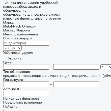
техника для внесения удобрений
навозоразбрасыватели
оборудование
оборудование для сельхозтехники
навесные фронтальные погрузчики
Марка
Metal-Fach
Оптикон
Мастер
Фаворит
Место расположения
Поиск по радиусу
Узбекистан
другие
Украина
Цена
–
Тип объявления
продажа
от производителя
лизинг
кредит
рассрочка
trade-in (об
Год выпуска
–
Agroline ID
Не хватает фильтров?
Предложить изменение
Найдено:
-