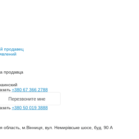
й продавец
явлений
на продавца
раинский
азать
+380 67 366 2788
Перезвоните мне
азать
+380 50 019 3888
 область, м.Вінниця, вул. Немирівське шосе, буд. 90 А