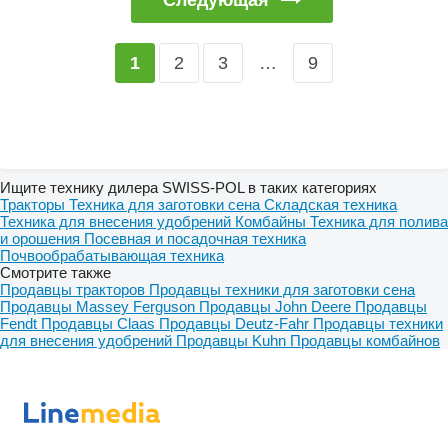
2
3
…
9
1
Ищите технику дилера SWISS-POL в таких категориях
Тракторы
Техника для заготовки сена
Складская техника
Техника для внесения удобрений
Комбайны
Техника для полива
и орошения
Посевная и посадочная техника
Почвообрабатывающая техника
Смотрите также
Продавцы тракторов
Продавцы техники для заготовки сена
Продавцы Massey Ferguson
Продавцы John Deere
Продавцы
Fendt
Продавцы Claas
Продавцы Deutz-Fahr
Продавцы техники
для внесения удобрений
Продавцы Kuhn
Продавцы комбайнов