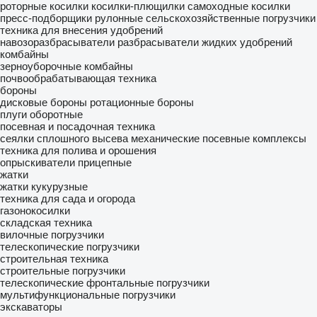
роторные косилки
косилки-плющилки
самоходные косилки
пресс-подборщики рулонные
сельскохозяйственные погрузчики
техника для внесения удобрений
навозоразбрасыватели
разбрасыватели жидких удобрений
комбайны
зерноуборочные комбайны
почвообрабатывающая техника
бороны
дисковые бороны
ротационные бороны
плуги оборотные
посевная и посадочная техника
сеялки сплошного высева механические
посевные комплексы
техника для полива и орошения
опрыскиватели прицепные
жатки
жатки кукурузные
техника для сада и огорода
газонокосилки
складская техника
вилочные погрузчики
телескопические погрузчики
строительная техника
строительные погрузчики
телескопические фронтальные погрузчики
мультифункциональные погрузчики
экскаваторы