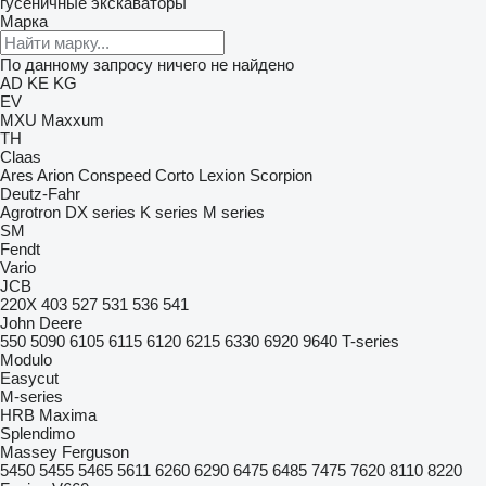
гусеничные экскаваторы
Марка
По данному запросу ничего не найдено
AD
KE
KG
EV
MXU
Maxxum
TH
Claas
Ares
Arion
Conspeed
Corto
Lexion
Scorpion
Deutz-Fahr
Agrotron
DX series
K series
M series
SM
Fendt
Vario
JCB
220X
403
527
531
536
541
John Deere
550
5090
6105
6115
6120
6215
6330
6920
9640
T-series
Modulo
Easycut
M-series
HRB
Maxima
Splendimo
Massey Ferguson
5450
5455
5465
5611
6260
6290
6475
6485
7475
7620
8110
8220