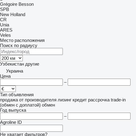
Grégoire Besson
SPB
New Holland
CR
Unia
ARES
Veles
Место расположения
Поиск по радиусу
Узбекистан
другие
Украина
Цена
–
Тип объявления
продажа
от производителя
лизинг
кредит
рассрочка
trade-in
(обмен с доплатой)
обмен
Год выпуска
–
Agroline ID
Не хватает фильтров?