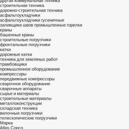
другая коммунальная техника
строительная техника
дорожно-строительная техника
асфальтоукладчики
асфальтоукладчики гусеничные
заливщики швов
промышленные горелки
краны
башенные краны
строительные погрузчики
фронтальные погрузчики
катки
дорожные катки
техника для земляных работ
трамбовщики
промышленное оборудование
компрессоры
передвижные компрессоры
сварочное оборудование
сварочные аппараты
сырье и материалы
строительные материалы
металлоконструкции
складская техника
вилочные погрузчики
телескопические погрузчики
Марка
Atlas Copco