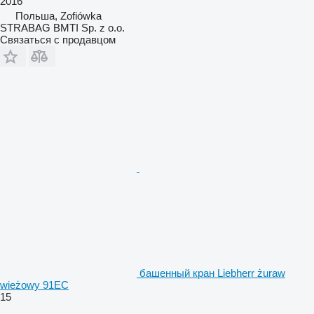
2016
Польша, Zofiówka
STRABAG BMTI Sp. z o.o.
Связаться с продавцом
башенный кран Liebherr żuraw
wieżowy 91EC
15