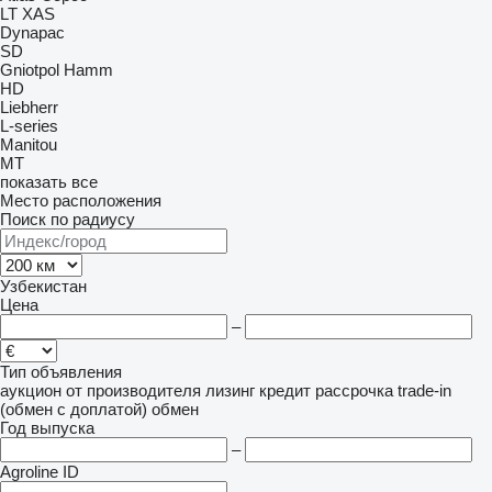
LT
XAS
Dynapac
SD
Gniotpol
Hamm
HD
Liebherr
L-series
Manitou
MT
показать все
Место расположения
Поиск по радиусу
Узбекистан
Цена
–
Тип объявления
аукцион
от производителя
лизинг
кредит
рассрочка
trade-in
(обмен с доплатой)
обмен
Год выпуска
–
Agroline ID