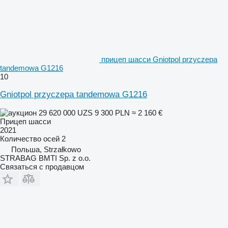
прицеп шасси Gniotpol przyczepa
tandemowa G1216
10
Gniotpol przyczepa tandemowa G1216
29 620 000 UZS
9 300 PLN
≈ 2 160 €
Прицеп шасси
2021
Количество осей
2
Польша, Strzałkowo
STRABAG BMTI Sp. z o.o.
Связаться с продавцом