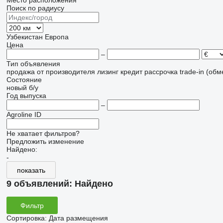
Место расположения
Поиск по радиусу
Узбекистан
Европа
Цена
–
Тип объявления
продажа
от производителя
лизинг
кредит
рассрочка
trade-in (об
Состояние
новый
б/у
Год выпуска
–
Agroline ID
Не хватает фильтров?
Предложить изменение
Найдено:
-
показать
9 объявлений:
Найдено
Фильтр
Сортировка
:
Дата размещения