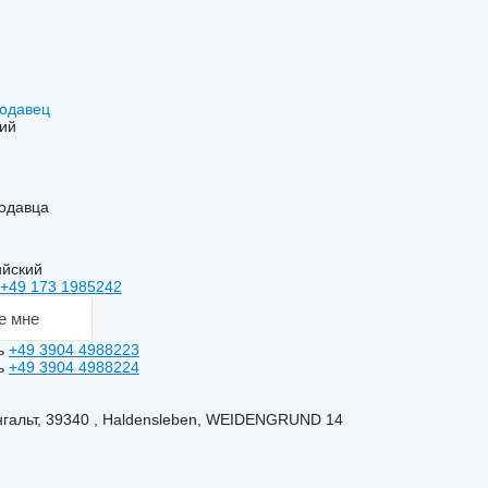
родавец
ий
одавца
ийский
+49 173 1985242
е мне
ь
+49 3904 4988223
ь
+49 3904 4988224
гальт, 39340 , Haldensleben, WEIDENGRUND 14