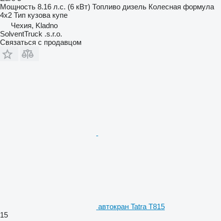
Мощность
8.16 л.с. (6 кВт)
Топливо
дизель
Колесная формула
4x2
Тип кузова
купе
Чехия, Kladno
SolventTruck .s.r.o.
Связаться с продавцом
автокран Tatra T815
15