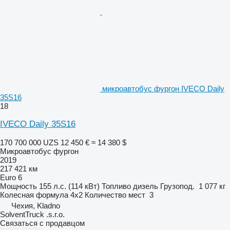
микроавтобус фургон IVECO Daily
35S16
18
IVECO Daily 35S16
170 700 000 UZS
12 450 €
≈ 14 380 $
Микроавтобус фургон
2019
217 421 км
Euro 6
Мощность
155 л.с. (114 кВт)
Топливо
дизель
Грузопод.
1 077 кг
Колесная формула
4x2
Количество мест
3
Чехия, Kladno
SolventTruck .s.r.o.
Связаться с продавцом