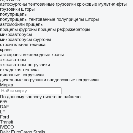
автофургоны
тентованные грузовики
крюковые мультилифты
грузовики шторы
полуприцепы
полуприцепы тентованные
полуприцепы шторы
автомобили
прицепы
прицепы фургоны
прицепы рефрижераторы
микроавтобусы
микроавтобусы фургоны
строительная техника
краны
автокраны
вездеходные краны
экскаваторы
экскаваторы-погрузчики
складская техника
вилочные погрузчики
дизельные погрузчики
внедорожные погрузчики
Марка
По данному запросу ничего не найдено
695
DAF
LF
Ford
Transit
IVECO
Daily
EuroCargo
Stralis