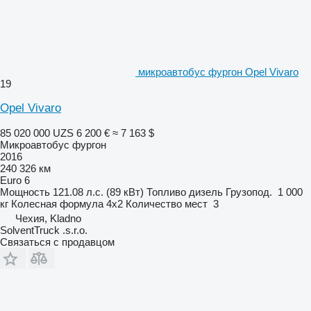
микроавтобус фургон Opel Vivaro
19
Opel Vivaro
85 020 000 UZS
6 200 €
≈ 7 163 $
Микроавтобус фургон
2016
240 326 км
Euro 6
Мощность
121.08 л.с. (89 кВт)
Топливо
дизель
Грузопод.
1 000
кг
Колесная формула
4x2
Количество мест
3
Чехия, Kladno
SolventTruck .s.r.o.
Связаться с продавцом