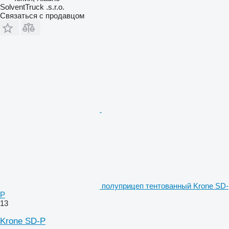
SolventTruck .s.r.o.
Связаться с продавцом
полуприцеп тентованный Krone SD-
P
13
Krone SD-P