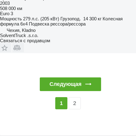
2003
508 000 км
Euro 3
Мощность
279 л.с. (205 кВт)
Грузопод.
14 300 кг
Колесная
формула
6x4
Подвеска
рессора/рессора
Чехия, Kladno
SolventTruck .s.r.o.
Связаться с продавцом
Следующая
2
1