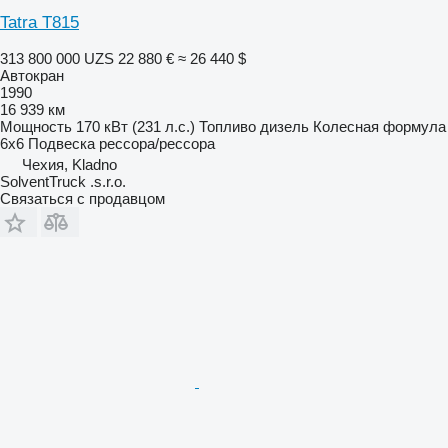
Tatra T815
313 800 000 UZS
22 880 €
≈ 26 440 $
Автокран
1990
16 939 км
Мощность
170 кВт (231 л.с.)
Топливо
дизель
Колесная формула
6x6
Подвеска
рессора/рессора
Чехия, Kladno
SolventTruck .s.r.o.
Связаться с продавцом