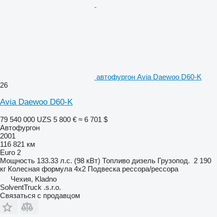
автофургон Avia Daewoo D60-K
26
Avia Daewoo D60-K
79 540 000 UZS
5 800 €
≈ 6 701 $
Автофургон
2001
116 821 км
Euro 2
Мощность
133.33 л.с. (98 кВт)
Топливо
дизель
Грузопод.
2 190
кг
Колесная формула
4x2
Подвеска
рессора/рессора
Чехия, Kladno
SolventTruck .s.r.o.
Связаться с продавцом