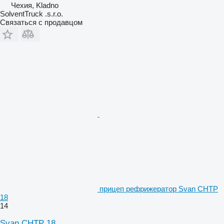
Чехия, Kladno
SolventTruck .s.r.o.
Связаться с продавцом
прицеп рефрижератор Svan CHTP
18
14
Svan CHTP 18