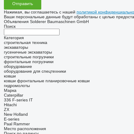
Нажимая, вы соглашаетесь с нашей
политикой конфиденциально
Ваши персональные данные будут обработаны с целью предостав
Объявления Solderer Baumaschinen GmbH
Поиск
Категория
строительная техника
экскаваторы
гусеничные экскаваторы
строительные погрузчики
фронтальные погрузчики
оборудование
оборудование для спецтехники
ковши
ковши фронтальные
планировочные ковши
гидромолоты
Марка
Caterpillar
336
F-series
IT
Hitachi
ZX
New Holland
E-series
Paal
Rammer
Место расположения
Поиск по радиусу