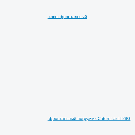
ковш фронтальный
фронтальный погрузчик Caterpillar IT28G