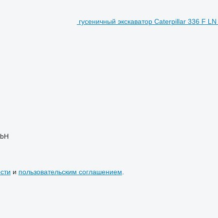
гусеничный экскаватор Caterpillar 336 F LN
mbH
сти
и
пользовательским соглашением
.