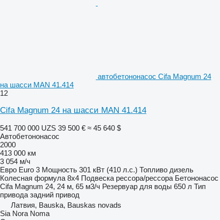
автобетононасос Cifa Magnum 24
на шасси MAN 41.414
12
Cifa Magnum 24 на шасси MAN 41.414
541 700 000 UZS
39 500 €
≈ 45 640 $
Автобетононасос
2000
413 000 км
3 054 м/ч
Евро
Euro 3
Мощность
301 кВт (410 л.с.)
Топливо
дизель
Колесная формула
8x4
Подвеска
рессора/рессора
Бетононасос
Cifa Magnum 24, 24 м, 65 м3/ч
Резервуар для воды
650 л
Тип
привода
задний привод
Латвия, Bauska, Bauskas novads
Sia Nora Noma