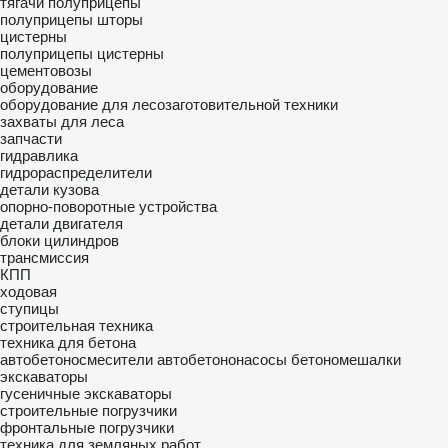
тягачи
полуприцепы
полуприцепы шторы
цистерны
полуприцепы цистерны
цементовозы
оборудование
оборудование для лесозаготовительной техники
захваты для леса
запчасти
гидравлика
гидрораспределители
детали кузова
опорно-поворотные устройства
детали двигателя
блоки цилиндров
трансмиссия
КПП
ходовая
ступицы
строительная техника
техника для бетона
автобетоносмесители
автобетононасосы
бетономешалки
экскаваторы
гусеничные экскаваторы
строительные погрузчики
фронтальные погрузчики
техника для земляных работ