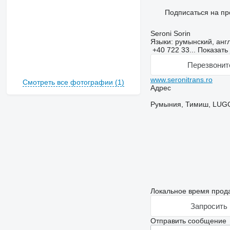
Подписаться на пр
Seroni Sorin
Языки:
румынский, анг
+40 722 33...
Показать
Перезвонит
www.seronitrans.ro
Смотреть все фотографии (1)
Адрес
Румыния, Тимиш, LUGO
Локальное время прода
Запросить 
Отправить сообщение