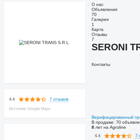
О нас
Объявления
70
Галерея
1
Карта
Отзывы
7
SERONI TR
Контакты
7 отзывов
4.4
Источник: Google Maps
Верифицированный п
В продаже:
70 объявле
8
лет на Agroline
7 
4.4