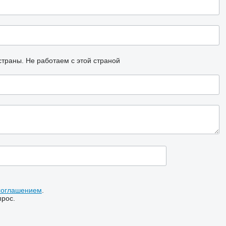
страны.
Не работаем с этой страной
соглашением
.
прос.