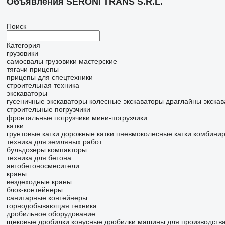
Объявления SERONI TRANS S.R.L.
Поиск
Категория
грузовики
самосвалы
грузовики мастерские
тягачи
прицепы
прицепы для спецтехники
строительная техника
экскаваторы
гусеничные экскаваторы
колесные экскаваторы
драглайны
экска
строительные погрузчики
фронтальные погрузчики
мини-погрузчики
катки
грунтовые катки
дорожные катки
пневмоколесные катки
комбинир
техника для земляных работ
бульдозеры
компакторы
техника для бетона
автобетоносмесители
краны
вездеходные краны
блок-контейнеры
санитарные контейнеры
горнодобывающая техника
дробильное оборудование
щековые дробилки
конусные дробилки
машины для производства