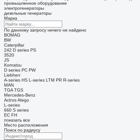
промышленное оборудование
электрогенераторы
дизельные генераторы
Марка
По данному запросу ничего не найдено
BOMAG
BW
Caterpillar
242
D series
PS
3520
JS
Komatsu
D series
PC
PW
Liebherr
A-series
HS
L-series
LTM
PR
R-series
MAN
TGA
TGS
Mercedes-Benz
Actros
Atego
L-series
660
S series
EC
FH
показать все
Место расположения
Поиск по радиусу