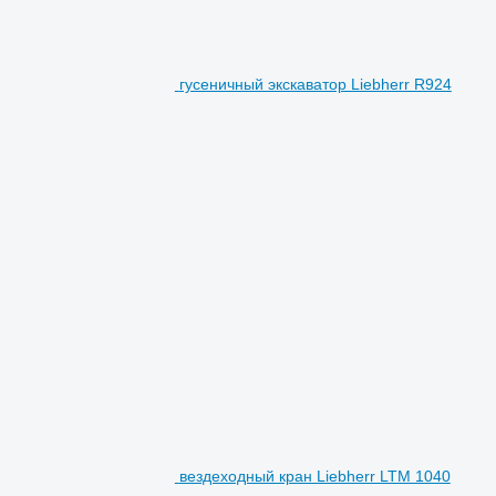
гусеничный экскаватор Liebherr R924
вездеходный кран Liebherr LTM 1040