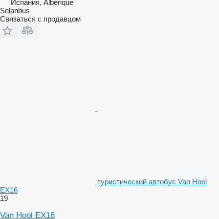
Испания, Alberique
Selanbus
Связаться с продавцом
туристический автобус Van Hool
EX16
19
Van Hool EX16