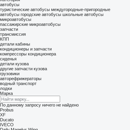
автобусы
туристические автобусы
междугородные-пригородные
автобусы
городские автобусы
школьные автобусы
микроавтобусы
пассажирские микроавтобусы
запчасти
трансмиссия
КПП
детали кабины
кондиционеры и запчасти
компрессоры кондиционера
сиденья
детали кузова
другие запчасти кузова
грузовики
авторефрижераторы
водный транспорт
лодки
Марка
По данному запросу ничего не найдено
Probus
XF
Ducato
IVECO
Daily
Magelys
Wing