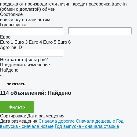
продажа
от производителя
лизинг
кредит
рассрочка
trade-in
(обмен с доплатой)
обмен
Состояние
новый
б/у
по запчастям
Год выпуска
–
Евро
Euro 1
Euro 3
Euro 4
Euro 5
Euro 6
Agroline ID
Не хватает фильтров?
Предложить изменение
Найдено:
-
показать
114 объявлений:
Найдено
Фильтр
Сортировка
:
Дата размещения
Дата размещения
Сначала дорогие
Сначала дешевые
Год
выпуска - сначала новые
Год выпуска - сначала старые