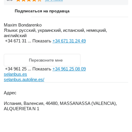
тот может вам помочь сэкономить время и деньги. Мы
Подписаться на продавца
приятно удивим Вас своими ценами и
высококлассным обслуживанием!
Maxim Bondarenko
Языки:
русский, украинский, испанский, немецкий,
английский
Состояние наших автобусов будет отвечать Вашим
+34 671 31 ...
Показать
+34 671 31 24 49
запросам на 100% и Вы останетесь довольны своей
покупкой.
Перезвоните мне
+34 961 25 ...
Показать
+34 961 25 08 09
selanbus.es
selanbus.autoline.es/
Адрес
Испания, Валенсия, 46480, MASSANASSA (VALENCIA),
ALQUERIETA N 1