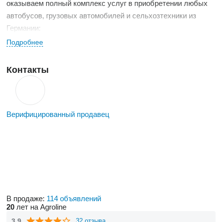
оказываем полный комплекс услуг в приобретении любых
автобусов, грузовых автомобилей и сельхозтехники из
Германии:
Подробнее
Оформляем всех таможенные и других необходимые
Контакты
документы.
Производим проверку автобуса перед отправкой.
Осуществляем доставку в порты России и Финляндии.
Осуществялем визовую поддержку нашим
Верифицированный продавец
покупателям.
Предоставляем технику в лизинг.
Предоставляем автобусы в аренду.
Наши партнёры: MAN N?rnberg, Neoman, EVO BUS,
Holmer Machinenbau Gmbh и многие другие. Мы
владеем информацией о автобусном рынке в Европе и
В продаже:
114 объявлений
20
лет на Agroline
огромной базой данный тех автобусов, которые ещё
3.9
32 отзыва
работают в Германии, а кто владеет информацией -