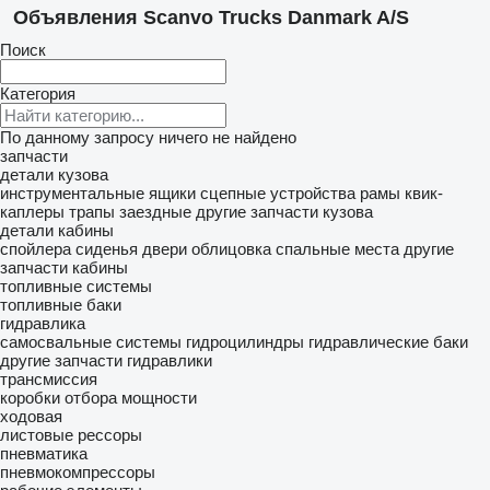
Объявления Scanvo Trucks Danmark A/S
Поиск
Категория
По данному запросу ничего не найдено
запчасти
детали кузова
инструментальные ящики
сцепные устройства
рамы
квик-
каплеры
трапы заездные
другие запчасти кузова
детали кабины
спойлера
сиденья
двери
облицовка
спальные места
другие
запчасти кабины
топливные системы
топливные баки
гидравлика
самосвальные системы
гидроцилиндры
гидравлические баки
другие запчасти гидравлики
трансмиссия
коробки отбора мощности
ходовая
листовые рессоры
пневматика
пневмокомпрессоры