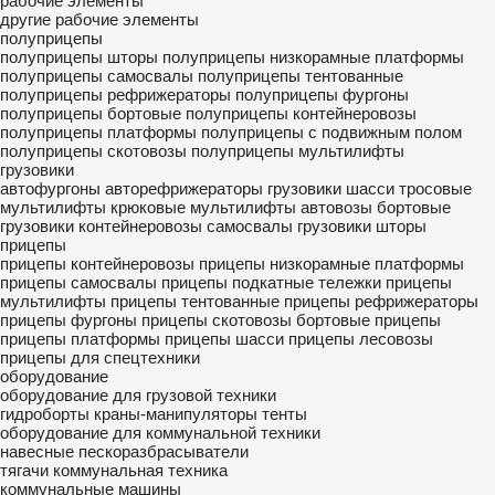
рабочие элементы
другие рабочие элементы
полуприцепы
полуприцепы шторы
полуприцепы низкорамные платформы
полуприцепы самосвалы
полуприцепы тентованные
полуприцепы рефрижераторы
полуприцепы фургоны
полуприцепы бортовые
полуприцепы контейнеровозы
полуприцепы платформы
полуприцепы с подвижным полом
полуприцепы скотовозы
полуприцепы мультилифты
грузовики
автофургоны
авторефрижераторы
грузовики шасси
тросовые
мультилифты
крюковые мультилифты
автовозы
бортовые
грузовики
контейнеровозы
самосвалы
грузовики шторы
прицепы
прицепы контейнеровозы
прицепы низкорамные платформы
прицепы самосвалы
прицепы подкатные тележки
прицепы
мультилифты
прицепы тентованные
прицепы рефрижераторы
прицепы фургоны
прицепы скотовозы
бортовые прицепы
прицепы платформы
прицепы шасси
прицепы лесовозы
прицепы для спецтехники
оборудование
оборудование для грузовой техники
гидроборты
краны-манипуляторы
тенты
оборудование для коммунальной техники
навесные пескоразбрасыватели
тягачи
коммунальная техника
коммунальные машины