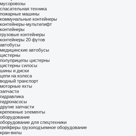
мусоровозы
спасательная техника
пожарные машины
коммунальные контейнеры
контейнеры-мультилифт
контейнеры
грузовые контейнеры
контейнеры 20 футов
автобусы
медицинские автобусы
цистерны
полуприцепы цистерны
цистерны силосы
шины и диски
цепи на колеса
водный транспорт
моторные яхты
запчасти
гидравлика
гидронасосы
другие запчасти
крепежные элементы
оборудование
оборудование для спецтехники
грейферы
грузоподъемное оборудование
кран-вилы