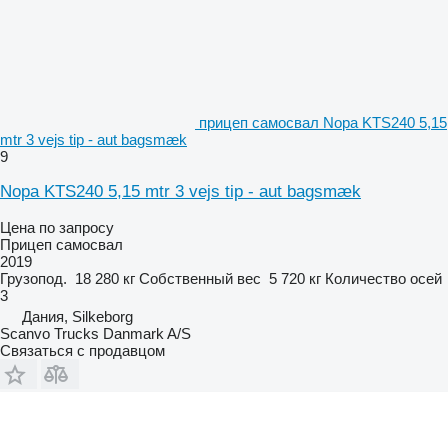
прицеп самосвал Nopa KTS240 5,15
mtr 3 vejs tip - aut bagsmæk
9
Nopa KTS240 5,15 mtr 3 vejs tip - aut bagsmæk
Цена по запросу
Прицеп самосвал
2019
Грузопод.
18 280 кг
Собственный вес
5 720 кг
Количество осей
3
Дания, Silkeborg
Scanvo Trucks Danmark A/S
Связаться с продавцом