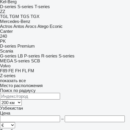
Kel-Berg
D-series
S-series
T-series
ZZ
TGL
TGM
TGS
TGX
Mercedes-Benz
Actros
Antos
Arocs
Atego
Econic
Canter
240
PK
D-series
Premium
Scania
G-series
LB
P-series
R-series
S-series
MEGA
S-series
SCB
Volvo
F89
FE
FH
FL
FM
Z-series
показать все
Место расположения
Поиск по радиусу
Узбекистан
Цена
–