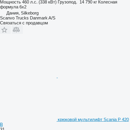
Мощность
460 л.с. (338 кВт)
Грузопод.
14 790 кг
Колесная
формула
6x2
Дания, Silkeborg
Scanvo Trucks Danmark A/S
Связаться с продавцом
крюковой мультилифт Scania P 420
B
31