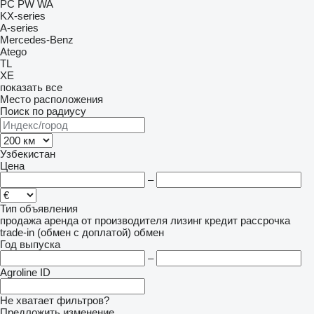
PC
PW
WA
KX-series
A-series
Mercedes-Benz
Atego
TL
XE
показать все
Место расположения
Поиск по радиусу
Узбекистан
Цена
–
Тип объявления
продажа
аренда
от производителя
лизинг
кредит
рассрочка
trade-in (обмен с доплатой)
обмен
Год выпуска
–
Agroline ID
Не хватает фильтров?
Предложить изменение