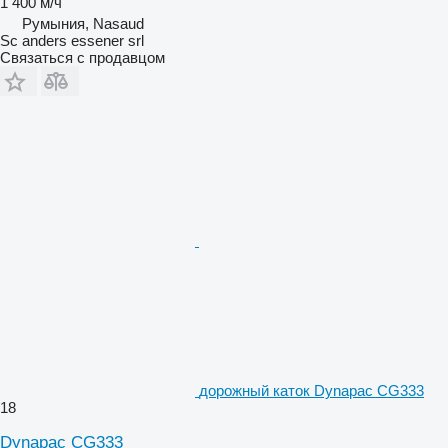
1 400 м/ч
Румыния, Nasaud
Sc anders essener srl
Связаться с продавцом
дорожный каток Dynapac CG333
18
Dynapac CG333