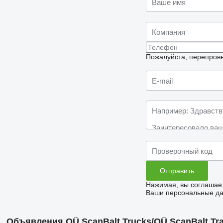
Пожалуйста, перепрове
Нажимая, вы соглашае
Ваши персональные дан
Объявления OÜ ScanBalt Trucks/OÜ ScanBalt Tra