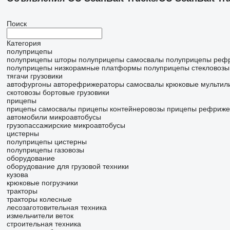
Поиск
Категория
полуприцепы
полуприцепы шторы
полуприцепы самосвалы
полуприцепы реф
полуприцепы низкорамные платформы
полуприцепы стекловозы
тягачи
грузовики
автофургоны
авторефрижераторы
самосвалы
крюковые мульти
скотовозы
бортовые грузовики
прицепы
прицепы самосвалы
прицепы контейнеровозы
прицепы рефриже
автомобили
микроавтобусы
грузопассажирские микроавтобусы
цистерны
полуприцепы цистерны
полуприцепы газовозы
оборудование
оборудование для грузовой техники
кузова
крюковые погрузчики
тракторы
тракторы колесные
лесозаготовительная техника
измельчители веток
строительная техника