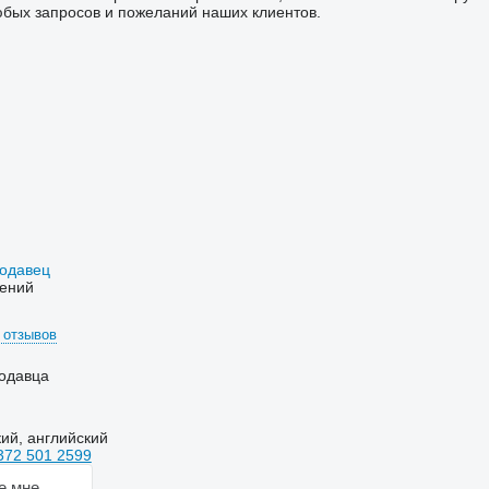
бых запросов и пожеланий наших клиентов.
родавец
ений
 отзывов
одавца
кий, английский
372 501 2599
е мне