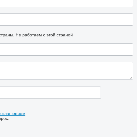
страны.
Не работаем с этой страной
соглашением
.
прос.