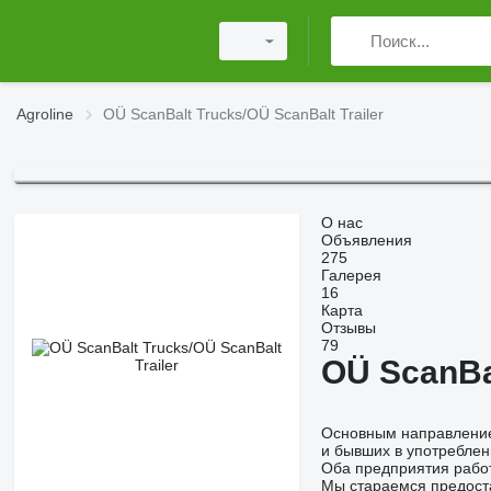
Agroline
OÜ ScanBalt Trucks/OÜ ScanBalt Trailer
О нас
Объявления
275
Галерея
16
Карта
Отзывы
79
OÜ ScanBal
Основным направлением
и бывших в употреблени
Оба предприятия работ
Мы стараемся предоста