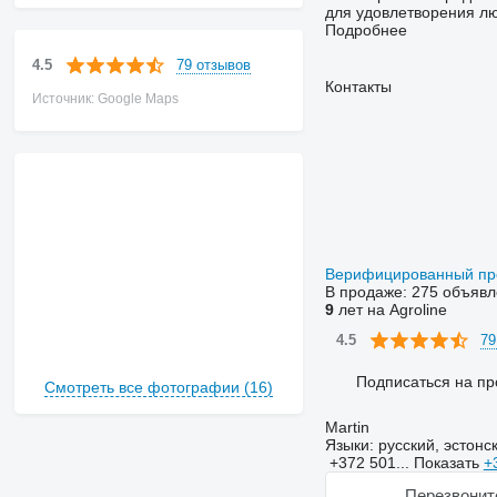
для удовлетворения лю
Подробнее
79 отзывов
4.5
Контакты
Источник: Google Maps
Верифицированный п
В продаже:
275 объявл
9
лет на Agroline
79
4.5
Подписаться на пр
Смотреть все фотографии (16)
Martin
Языки:
русский, эстонс
+372 501...
Показать
+
Перезвонит