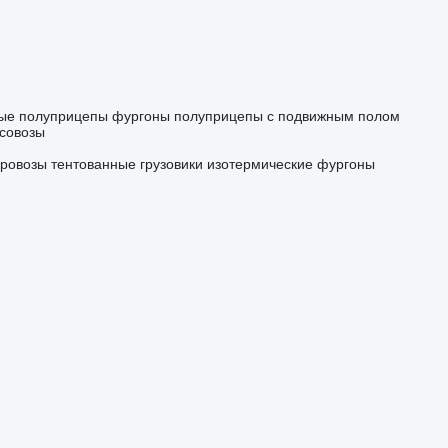
ые
полуприцепы фургоны
полуприцепы с подвижным полом
совозы
еровозы
тентованные грузовики
изотермические фургоны