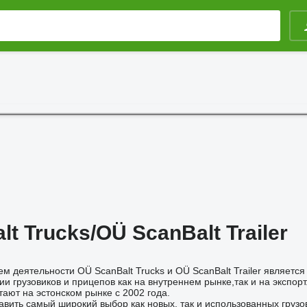
t Trucks/OÜ ScanBalt Trailer
 деятельности OÜ ScanBalt Trucks и OÜ ScanBalt Trailer является
и грузовиков и прицепов как на внутреннем рынке,так и на экспорт
ают на эстонском рынке с 2002 года.
вить самый широкий выбор как новых, так и использованных грузо