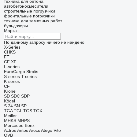
техника для бетона
автобетоносмесители
строительные погрузчики
фронтальные погрузчики
техника для земляных работ
бульдозеры
Марка
По данному запросу ничего не найдено
X-Series
CHKS
FT
CF
XF
L-series
EuroCargo
Stralis
S-series
T-series
K-series
CF
Krone
SD
SDC
SDP
Kögel
S 24
SN
SP
TGA
TGL
TGS
TGX
Meiller
MHKS
MHPS
Mercedes-Benz
Actros
Antos
Arocs
Atego
Vito
OVB