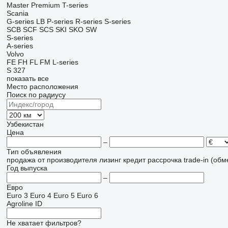
Master
Premium
T-series
Scania
G-series
LB
P-series
R-series
S-series
SCB
SCF
SCS
SKI
SKO
SW
S-series
A-series
Volvo
FE
FH
FL
FM
L-series
S 327
показать все
Место расположения
Поиск по радиусу
Узбекистан
Цена
–
Тип объявления
продажа
от производителя
лизинг
кредит
рассрочка
trade-in (об
Год выпуска
–
Евро
Euro 3
Euro 4
Euro 5
Euro 6
Agroline ID
Не хватает фильтров?