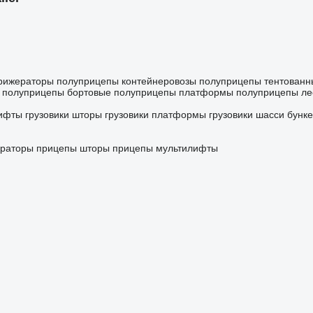
рижераторы
полуприцепы контейнеровозы
полуприцепы тентованн
полуприцепы бортовые
полуприцепы платформы
полуприцепы ле
лифты
грузовики шторы
грузовики платформы
грузовики шасси
бунк
раторы
прицепы шторы
прицепы мультилифты