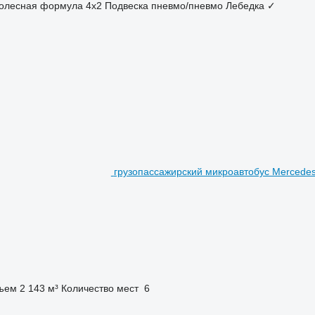
олесная формула
4x2
Подвеска
пневмо/пневмо
Лебедка
✓
грузопассажирский микроавтобус Mercedes-
ъем
2 143 м³
Количество мест
6