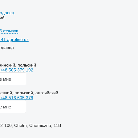
родавец
ий
6 отзывов
41.agroline.uz
одавца
аинский, польский
+48 505 379 192
е мне
ецкий, польский, английский
+48 516 605 379
е мне
2-100, Chełm, Chemiczna, 11B