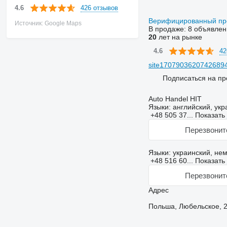
426 отзывов
4.6
Верифицированный п
Источник: Google Maps
В продаже:
8 объявлен
20
лет на рынке
42
4.6
site17079036207426894
Подписаться на пр
Auto Handel HIT
Языки:
английский, укр
+48 505 37...
Показать
Перезвонит
Языки:
украинский, нем
+48 516 60...
Показать
Перезвонит
Адрес
Польша, Любельское, 2