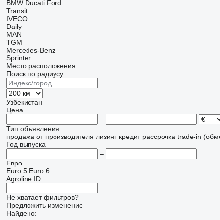
BMW
Ducati
Ford
Transit
IVECO
Daily
MAN
TGM
Mercedes-Benz
Sprinter
Место расположения
Поиск по радиусу
Узбекистан
Цена
–
Тип объявления
продажа
от производителя
лизинг
кредит
рассрочка
trade-in (об
Год выпуска
–
Евро
Euro 5
Euro 6
Agroline ID
Не хватает фильтров?
Предложить изменение
Найдено: