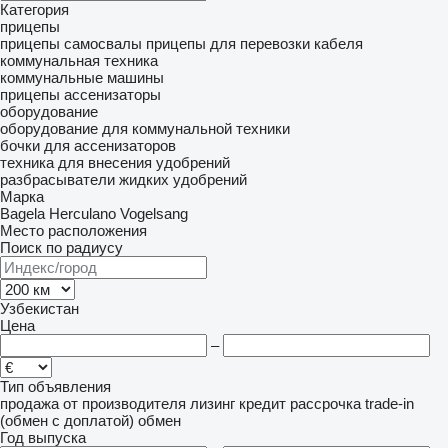
Категория
прицепы
прицепы самосвалы
прицепы для перевозки кабеля
коммунальная техника
коммунальные машины
прицепы ассенизаторы
оборудование
оборудование для коммунальной техники
бочки для ассенизаторов
техника для внесения удобрений
разбрасыватели жидких удобрений
Марка
Bagela
Herculano
Vogelsang
Место расположения
Поиск по радиусу
Узбекистан
Цена
–
Тип объявления
продажа
от производителя
лизинг
кредит
рассрочка
trade-in
(обмен с доплатой)
обмен
Год выпуска