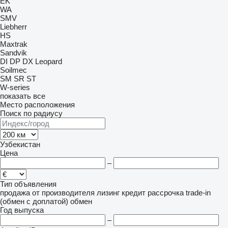
EK
WA
SMV
Liebherr
HS
Maxtrak
Sandvik
DI
DP
DX
Leopard
Soilmec
SM
SR
ST
W-series
показать все
Место расположения
Поиск по радиусу
Узбекистан
Цена
–
Тип объявления
продажа
от производителя
лизинг
кредит
рассрочка
trade-in
(обмен с доплатой)
обмен
Год выпуска
–