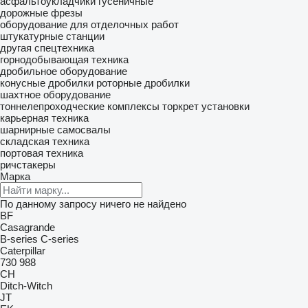
асфальтоукладчики гусеничные
дорожные фрезы
оборудование для отделочных работ
штукатурные станции
другая спецтехника
горнодобывающая техника
дробильное оборудование
конусные дробилки
роторные дробилки
шахтное оборудование
тоннелепроходческие комплексы
торкрет установки
карьерная техника
шарнирные самосвалы
складская техника
портовая техника
ричстакеры
Марка
По данному запросу ничего не найдено
BF
Casagrande
B-series
C-series
Caterpillar
730
988
CH
Ditch-Witch
JT