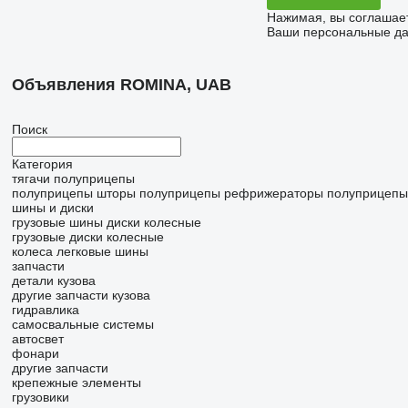
Нажимая, вы соглашае
Ваши персональные дан
Объявления ROMINA, UAB
Поиск
Категория
тягачи
полуприцепы
полуприцепы шторы
полуприцепы рефрижераторы
полуприцепы
шины и диски
грузовые шины
диски колесные
грузовые диски колесные
колеса
легковые шины
запчасти
детали кузова
другие запчасти кузова
гидравлика
самосвальные системы
автосвет
фонари
другие запчасти
крепежные элементы
грузовики