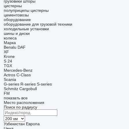
грузовики шторы
цистерны
полуприцепы цистерны
цементовозы
оборудование
оборудование для грузовой техники
холодильные установки
шины и диски
колеса
Марка
Benalu
DAF
XF
Krone
S 24
TGX
Mercedes-Benz
Actros
C-Class
Scania
G-series
R-series
S-series
Schmitz Cargobull
FM
показать все
Место расположения
Поиск по радиусу
Узбекистан
Европа
Цена