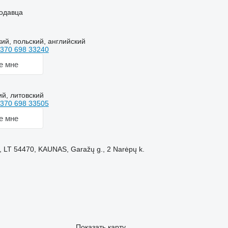
одавца
кий, польский, английский
370 698 33240
е мне
ий, литовский
370 698 33505
е мне
, LT 54470, KAUNAS, Garažų g., 2 Narėpų k.
Показать карту