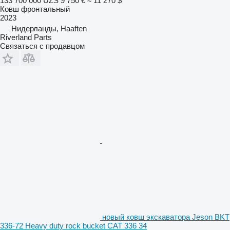
133 700 000 UZS
9 750 €
≈ 11 270 $
Ковш фронтальный
2023
Нидерланды, Haaften
Riverland Parts
Связаться с продавцом
новый ковш экскаватора Jeson BKT
336-72 Heavy duty rock bucket CAT 336 34