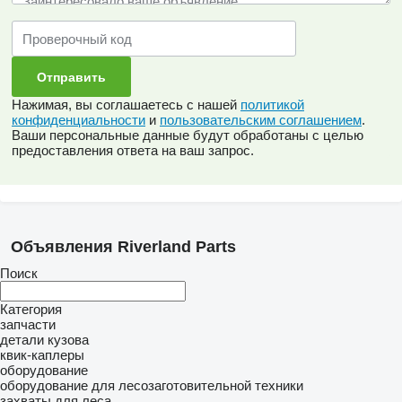
Нажимая, вы соглашаетесь с нашей
политикой
конфиденциальности
и
пользовательским соглашением
.
Ваши персональные данные будут обработаны с целью
предоставления ответа на ваш запрос.
Onze aanpak
Wij staan voor een no-nonsense aanpak, persoonlijk contact en
kwaliteit. Binnen de Riverland Groep draait alles om vertrouwen
Объявления Riverland Parts
en langdurige relaties met klanten, leveranciers en partners.
Поиск
Geen overbodige poespas, maar duidelijke afspraken en snelle
service.
Категория
запчасти
Riverland Parts
is een klein familiebedrijf met een groot netwerk
детали кузова
квик-каплеры
en veel technische kennis. Vanuit Haaften, Gelderland, leveren
оборудование
wij dagelijks onderdelen aan klanten in binnen- en buitenland.
оборудование для лесозаготовительной техники
захваты для леса
Wat u ook zoekt wij denken mee en zorgen dat u de juiste parts