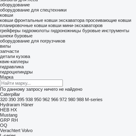
оборудование
krijgt, precies wanneer u ze nodig heeft.
оборудование для спецтехники
ковши
ковши фронтальные
ковши экскаватора
просеивающие ковши
планировочные ковши
ковши мини-экскаваторов
грейферы
гидромолоты
гидроножницы
буровые инструменты
шнеки буровые
оборудование для погрузчиков
вилы
запчасти
детали кузова
квик-каплеры
гидравлика
гидроцилиндры
Марка
По данному запросу ничего не найдено
Caterpillar
320
390
395
938
950
962
966
972
980
988
M-series
Hydraram
Häner
HEB
HX
Mustang
GRP
RH
OQ
Verachtert
Volvo
L-series