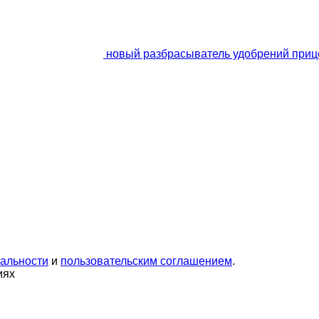
новый разбрасыватель удобрений прице
альности
и
пользовательским соглашением
.
иях