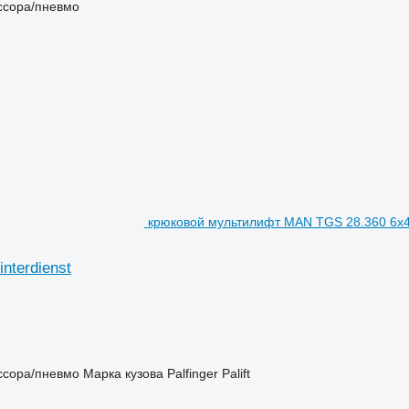
ссора/пневмо
крюковой мультилифт MAN TGS 28.360 6x4-4
nterdienst
ссора/пневмо
Марка кузова
Palfinger Palift