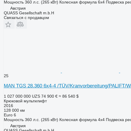
Мощность
360 л.с. (265 кВт)
Колесная формула
6x4
Подвеска
ре
Австрия
QUASS Gesellschaft m.b.H
Связаться с продавцом
25
MAN TGS 28.360 6x4-4 /TÜV/Kranvorbereitung/PALIFT/Wi
1 027 000 000 UZS
74 900 €
≈ 86 540 $
Крюковой мультилифт
2016
128 000 км
Euro 6
Мощность
360 л.с. (265 кВт)
Колесная формула
4x4
Подвеска
ре
Австрия
QUASS Gesellschaft m.b.H