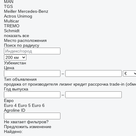
MAN
TGS
Meiller
Mercedes-Benz
Actros
Unimog
Multicar
TREMO
Schmidt
показать все
Место расположения
Поиск по радиусу
Узбекистан
Цена
–
Тип объявления
продажа
от производителя
лизинг
кредит
рассрочка
trade-in (об
Год выпуска
–
Евро
Euro 4
Euro 5
Euro 6
Agroline ID
Не хватает фильтров?
Предложить изменение
Найдено: