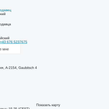
родавец
ний
одавца
ийский
+43 676 5237675
е мне
я, A-2154, Gaubitsch 4
Показать карту
вца: 15:25 (CEST)