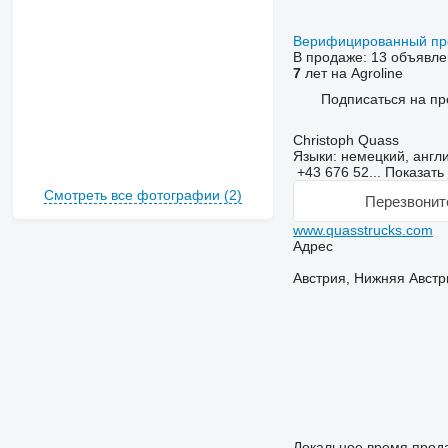
Верифицированный п
В продаже:
13 объявле
7
лет на Agroline
Подписаться на пр
Christoph Quass
Языки:
немецкий, англ
+43 676 52...
Показать
Смотреть все фотографии (2)
Перезвонит
www.quasstrucks.com
Адрес
Австрия, Нижняя Австри
Локальное время прода