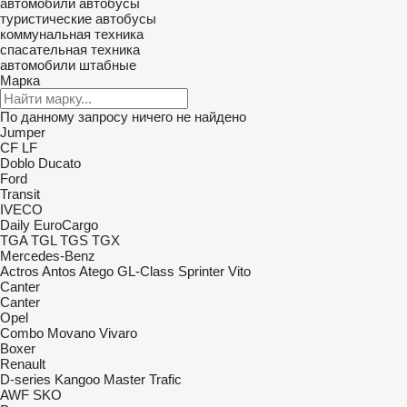
автомобили
автобусы
туристические автобусы
коммунальная техника
спасательная техника
автомобили штабные
Марка
По данному запросу ничего не найдено
Jumper
CF
LF
Doblo
Ducato
Ford
Transit
IVECO
Daily
EuroCargo
TGA
TGL
TGS
TGX
Mercedes-Benz
Actros
Antos
Atego
GL-Class
Sprinter
Vito
Canter
Canter
Opel
Combo
Movano
Vivaro
Boxer
Renault
D-series
Kangoo
Master
Trafic
AWF
SKO