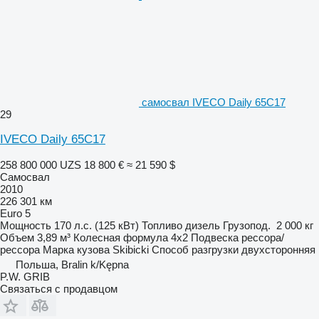
самосвал IVECO Daily 65C17
29
IVECO Daily 65C17
258 800 000 UZS
18 800 €
≈ 21 590 $
Самосвал
2010
226 301 км
Euro 5
Мощность
170 л.с. (125 кВт)
Топливо
дизель
Грузопод.
2 000 кг
Объем
3,89 м³
Колесная формула
4x2
Подвеска
рессора/
рессора
Марка кузова
Skibicki
Способ разгрузки
двухсторонняя
Польша, Bralin k/Kępna
P.W. GRIB
Связаться с продавцом