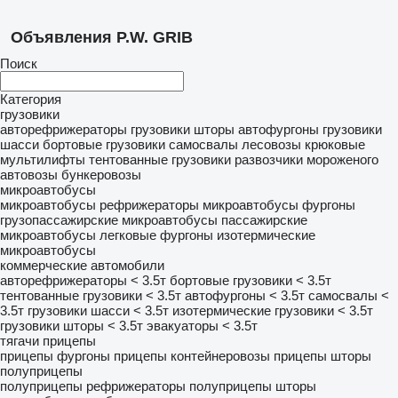
Объявления P.W. GRIB
Поиск
Категория
грузовики
авторефрижераторы
грузовики шторы
автофургоны
грузовики
шасси
бортовые грузовики
самосвалы
лесовозы
крюковые
мультилифты
тентованные грузовики
развозчики мороженого
автовозы
бункеровозы
микроавтобусы
микроавтобусы рефрижераторы
микроавтобусы фургоны
грузопассажирские микроавтобусы
пассажирские
микроавтобусы
легковые фургоны
изотермические
микроавтобусы
коммерческие автомобили
авторефрижераторы < 3.5т
бортовые грузовики < 3.5т
тентованные грузовики < 3.5т
автофургоны < 3.5т
самосвалы <
3.5т
грузовики шасси < 3.5т
изотермические грузовики < 3.5т
грузовики шторы < 3.5т
эвакуаторы < 3.5т
тягачи
прицепы
прицепы фургоны
прицепы контейнеровозы
прицепы шторы
полуприцепы
полуприцепы рефрижераторы
полуприцепы шторы