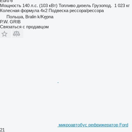
Euro 6
Мощность
140 л.с. (103 кВт)
Топливо
дизель
Грузопод.
1 023 кг
Колесная формула
4x2
Подвеска
рессора/рессора
Польша, Bralin k/Kępna
P.W. GRIB
Связаться с продавцом
микроавтобус рефрижератор Ford
21