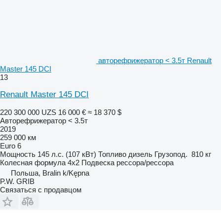
авторефрижератор < 3.5т Renault
Master 145 DCI
13
Renault Master 145 DCI
220 300 000 UZS
16 000 €
≈ 18 370 $
Авторефрижератор < 3.5т
2019
259 000 км
Euro 6
Мощность
145 л.с. (107 кВт)
Топливо
дизель
Грузопод.
810 кг
Колесная формула
4x2
Подвеска
рессора/рессора
Польша, Bralin k/Kępna
P.W. GRIB
Связаться с продавцом