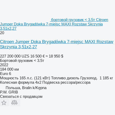
бортовой грузовик < 3.5т Citroen
Jumper Doka Brygadówka 7-miejsc MAXI Rozstaw Skrzynia
3,51x2,27
20
Citroen Jumper Doka Brygadówka 7-miejsc MAXI Rozstaw
Skrzynia 3,51x2,27
227 200 000 UZS
16 500 €
≈ 18 950 $
Бортовой грузовик < 3.5т
2022
184 000 км
Euro 6
Мощность
165 л.с. (121 кВт)
Топливо
дизель
Грузопод.
1 185 кг
Колесная формула
4x2
Подвеска
рессора/рессора
Польша, Bralin k/Kępna
P.W. GRIB
Связаться с продавцом