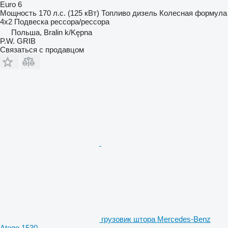
Euro 6
Мощность
170 л.с. (125 кВт)
Топливо
дизель
Колесная формула
4x2
Подвеска
рессора/рессора
Польша, Bralin k/Kępna
P.W. GRIB
Связаться с продавцом
грузовик штора Mercedes-Benz
Atego 1530