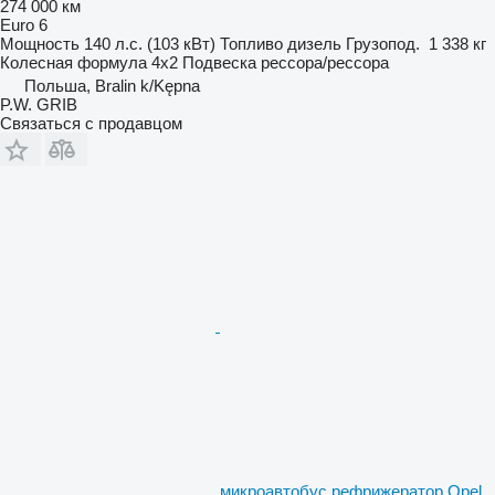
274 000 км
Euro 6
Мощность
140 л.с. (103 кВт)
Топливо
дизель
Грузопод.
1 338 кг
Колесная формула
4x2
Подвеска
рессора/рессора
Польша, Bralin k/Kępna
P.W. GRIB
Связаться с продавцом
микроавтобус рефрижератор Opel