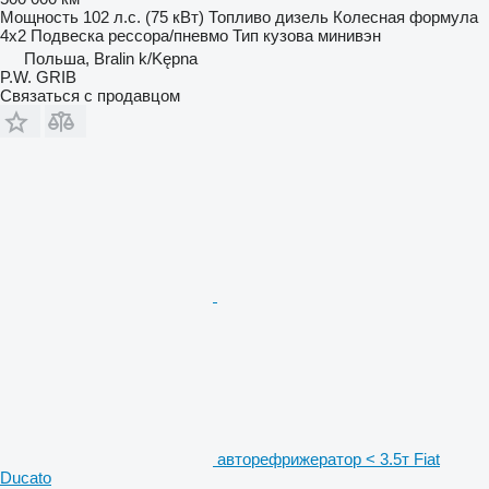
Мощность
102 л.с. (75 кВт)
Топливо
дизель
Колесная формула
4x2
Подвеска
рессора/пневмо
Тип кузова
минивэн
Польша, Bralin k/Kępna
P.W. GRIB
Связаться с продавцом
авторефрижератор < 3.5т Fiat
Ducato