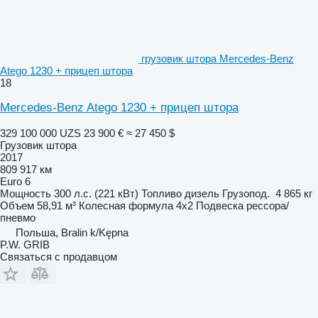
грузовик штора Mercedes-Benz
Atego 1230 + прицеп штора
18
Mercedes-Benz Atego 1230 + прицеп штора
329 100 000 UZS
23 900 €
≈ 27 450 $
Грузовик штора
2017
809 917 км
Euro 6
Мощность
300 л.с. (221 кВт)
Топливо
дизель
Грузопод.
4 865 кг
Объем
58,91 м³
Колесная формула
4x2
Подвеска
рессора/
пневмо
Польша, Bralin k/Kępna
P.W. GRIB
Связаться с продавцом