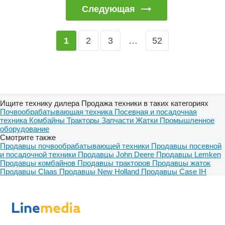
Следующая
2
3
…
52
1
Ищите технику дилера Продажа техники в таких категориях
Почвообрабатывающая техника
Посевная и посадочная
техника
Комбайны
Тракторы
Запчасти
Жатки
Промышленное
оборудование
Смотрите также
Продавцы почвообрабатывающей техники
Продавцы посевной
и посадочной техники
Продавцы John Deere
Продавцы Lemken
Продавцы комбайнов
Продавцы тракторов
Продавцы жаток
Продавцы Claas
Продавцы New Holland
Продавцы Case IH