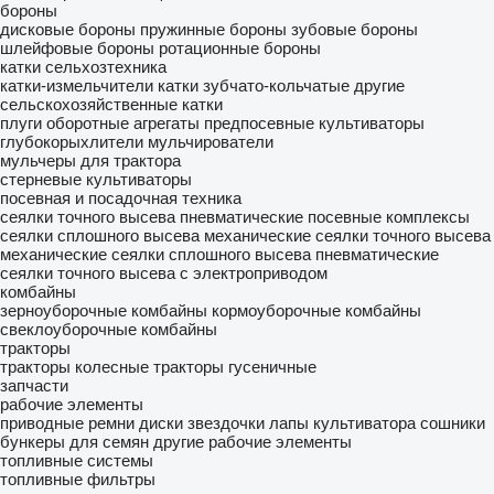
бороны
дисковые бороны
пружинные бороны
зубовые бороны
шлейфовые бороны
ротационные бороны
катки сельхозтехника
катки-измельчители
катки зубчато-кольчатые
другие
сельскохозяйственные катки
плуги оборотные
агрегаты предпосевные
культиваторы
глубокорыхлители
мульчирователи
мульчеры для трактора
стерневые культиваторы
посевная и посадочная техника
сеялки точного высева пневматические
посевные комплексы
сеялки сплошного высева механические
сеялки точного высева
механические
сеялки сплошного высева пневматические
сеялки точного высева с электроприводом
комбайны
зерноуборочные комбайны
кормоуборочные комбайны
свеклоуборочные комбайны
тракторы
тракторы колесные
тракторы гусеничные
запчасти
рабочие элементы
приводные ремни
диски
звездочки
лапы культиватора
сошники
бункеры для семян
другие рабочие элементы
топливные системы
топливные фильтры