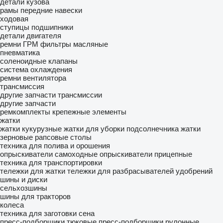
детали кузова
рамы
передние навески
ходовая
ступицы
подшипники
детали двигателя
ремни ГРМ
фильтры масляные
пневматика
соленоидные клапаны
система охлаждения
ремни вентилятора
трансмиссия
другие запчасти трансмиссии
другие запчасти
ремкомплекты
крепежные элементы
жатки
жатки кукурузные
жатки для уборки подсолнечника
жатки
зерновые
рапсовые столы
техника для полива и орошения
опрыскиватели самоходные
опрыскиватели прицепные
техника для транспортировки
тележки для жатки
тележки для разбрасывателей удобрений
шины и диски
сельхозшины
шины для тракторов
колеса
техника для заготовки сена
пресс-подборщики тюковые
пресс-подборщики рулонные