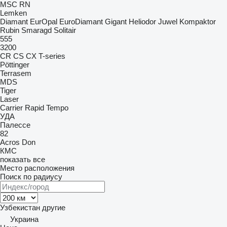
MSC
RN
Lemken
Diamant
EurOpal
EuroDiamant
Gigant
Heliodor
Juwel
Kompaktor
Rubin
Smaragd
Solitair
555
3200
CR
CS
CX
T-series
Pöttinger
Terrasem
MDS
Tiger
Laser
Carrier
Rapid
Tempo
УДА
Палессе
82
Acros
Don
КМС
показать все
Место расположения
Поиск по радиусу
Узбекистан
другие
Украина