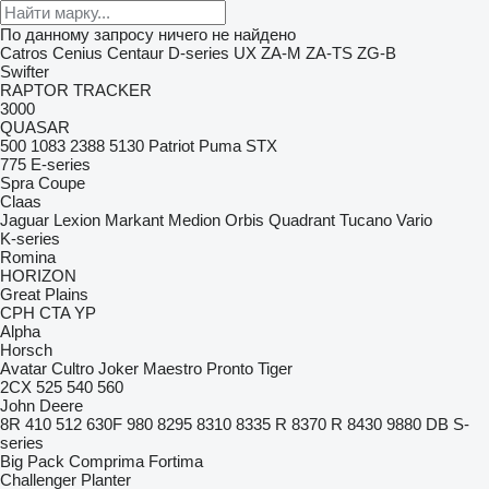
По данному запросу ничего не найдено
Catros
Cenius
Centaur
D-series
UX
ZA-M
ZA-TS
ZG-B
Swifter
RAPTOR
TRACKER
3000
QUASAR
500
1083
2388
5130
Patriot
Puma
STX
775
E-series
Spra Coupe
Claas
Jaguar
Lexion
Markant
Medion
Orbis
Quadrant
Tucano
Vario
K-series
Romina
HORIZON
Great Plains
CPH
CTA
YP
Alpha
Horsch
Avatar
Cultro
Joker
Maestro
Pronto
Tiger
2CX
525
540
560
John Deere
8R
410
512
630F
980
8295
8310
8335 R
8370 R
8430
9880
DB
S-
series
Big Pack
Comprima
Fortima
Challenger
Planter