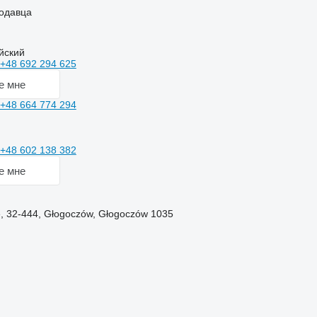
одавца
йский
+48 692 294 625
е мне
+48 664 774 294
+48 602 138 382
е мне
 32-444, Głogoczów, Głogoczów 1035