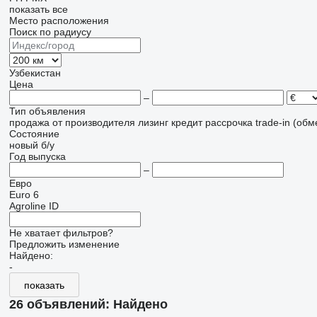
показать все
Место расположения
Поиск по радиусу
Узбекистан
Цена
–
Тип объявления
продажа
от производителя
лизинг
кредит
рассрочка
trade-in (об
Состояние
новый
б/у
Год выпуска
–
Евро
Euro 6
Agroline ID
Не хватает фильтров?
Предложить изменение
Найдено:
-
показать
26 объявлений:
Найдено