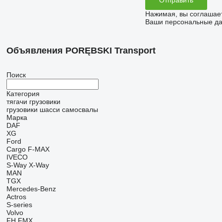
Нажимая, вы соглашае
Ваши персональные дан
Объявления PORĘBSKI Transport
Поиск
Категория
тягачи
грузовики
грузовики шасси
самосвалы
Марка
DAF
XG
Ford
Cargo
F-MAX
IVECO
S-Way
X-Way
MAN
TGX
Mercedes-Benz
Actros
S-series
Volvo
FH
FMX