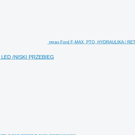
тягач Ford F-MAX, PTO, HYDRAULIKA / RE
 LED /NISKI PRZEBIEG
сти
и
пользовательским соглашением
.