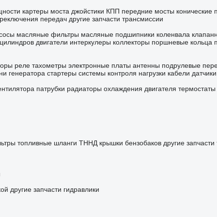
щности
картеры моста
джойстики КПП
передние мосты
конические 
ереключения передач
другие запчасти трансмиссии
сосы масляные
фильтры масляные
подшипники коленвала
клапан
 цилиндров
двигатели
интеркулеры
коллекторы
поршневые кольца
торы
реле
тахометры
электронные платы
антенны
подрулевые пер
ни генератора
стартеры
системы контроля нагрузки
кабели
датчики
ентилятора
патрубки
радиаторы охлаждения двигателя
термостаты
льтры
топливные шланги
ТННД
крышки бензобаков
другие запчасти
ы
кой
другие запчасти гидравлики