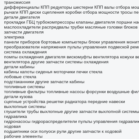
трансмиссия
дифференциалы
КПП
редукторы
шестерни КПП
валы отбора мо
рычаги КПП
диски сцепления
коробки отбора мощности
тросы п
детали двигателя
прокладки ГБЦ
турбокомпрессоры
клапаны двигателя
поршни
на
маслоохладители
распредвалы
трубки масляные
головки блоков
запчасти двигателя
электрика
панели приборов
бортовые компьютеры
блоки управления
мони
преобразователи напряжения
пульты управления подвеской
рем
система охлаждения
помпы охлаждения двигателя
вискомуфты вентилятора
кожухи в
вентилятора
другие запчасти системы охлаждения
детали кабины
кабины
капоты
сиденья
моторчики печки
стекла
лобовые стекла
подстаканники
другие запчасти кабины
топливные системы
топливные фильтры
топливные насосы
форсунки
воздушные фи
детали кузова
сцепные устройства
решетки радиатора
передние навески
выхлопные системы
глушители
трубы выхлопные
другие запчасти выхлопной систем
гидравлика
гидронасосы
гидрораспределители
пульты управления гидравли
ходовая
подшипники
оси
полуоси
рули
другие запчасти к ходовой
рабочие элементы