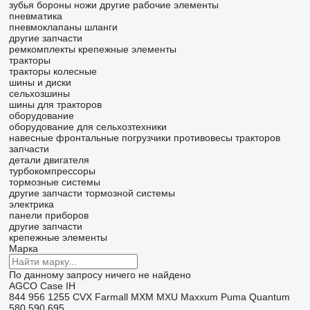
зубья бороны
ножи
другие рабочие элементы
пневматика
пневмоклапаны
шланги
другие запчасти
ремкомплекты
крепежные элементы
тракторы
тракторы колесные
шины и диски
сельхозшины
шины для тракторов
оборудование
оборудование для сельхозтехники
навесные фронтальные погрузчики
противовесы тракторов
запчасти
детали двигателя
турбокомпрессоры
тормозные системы
другие запчасти тормозной системы
электрика
панели приборов
другие запчасти
крепежные элементы
Марка
По данному запросу ничего не найдено
AGCO
Case IH
844
956
1255
CVX
Farmall
MXM
MXU
Maxxum
Puma
Quantum
580
590
695