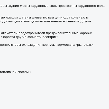
пары
задние мосты
карданные валы
крестовины карданного вала
ные крышки
шатуны
шкивы
гильзы цилиндра
коленвалы
поддоны двигателя
датчики положения коленвала
другие
еключатели
предохранители
предохранительные коробки
 скорости
другие запчасти электрики
вентиляторы охлаждения
корпусы термостата
крыльчатки
 топливной системы