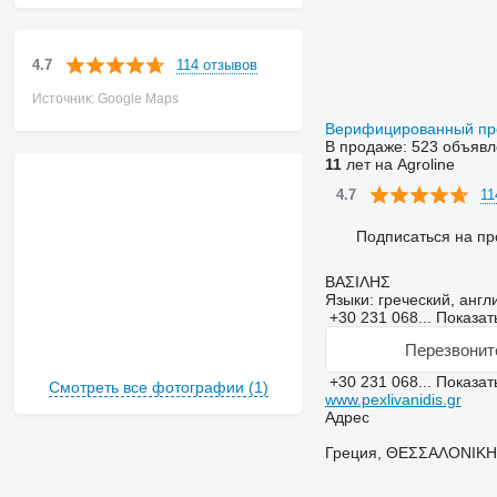
114 отзывов
4.7
Источник: Google Maps
Верифицированный п
В продаже:
523 объявл
11
лет на Agroline
11
4.7
Подписаться на пр
ΒΑΣΙΛΗΣ
Языки:
греческий, англ
+30 231 068...
Показат
Перезвонит
+30 231 068...
Показат
Смотреть все фотографии (1)
www.pexlivanidis.gr
Адрес
Греция, ΘΕΣΣΑΛΟΝΙΚΗ