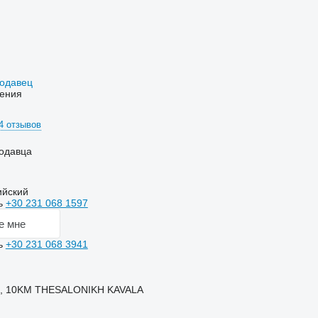
родавец
ения
4 отзывов
одавца
ийский
ь
+30 231 068 1597
е мне
ь
+30 231 068 3941
, 10KM THESALONIKH KAVALA