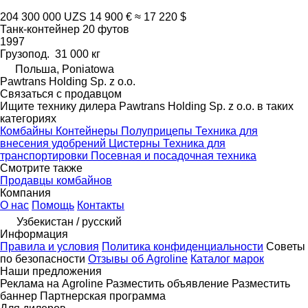
204 300 000 UZS
14 900 €
≈ 17 220 $
Танк-контейнер 20 футов
1997
Грузопод.
31 000 кг
Польша, Poniatowa
Pawtrans Holding Sp. z o.o.
Связаться с продавцом
Ищите технику дилера Pawtrans Holding Sp. z o.o. в таких
категориях
Комбайны
Контейнеры
Полуприцепы
Техника для
внесения удобрений
Цистерны
Техника для
транспортировки
Посевная и посадочная техника
Смотрите также
Продавцы комбайнов
Компания
О нас
Помощь
Контакты
Узбекистан / русский
Информация
Правила и условия
Политика конфиденциальности
Советы
по безопасности
Отзывы об Agroline
Каталог марок
Наши предложения
Реклама на Agroline
Разместить объявление
Разместить
баннер
Партнерская программа