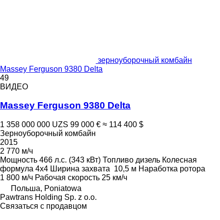
зерноуборочный комбайн
Massey Ferguson 9380 Delta
49
ВИДЕО
Massey Ferguson 9380 Delta
1 358 000 000 UZS
99 000 €
≈ 114 400 $
Зерноуборочный комбайн
2015
2 770 м/ч
Мощность
466 л.с. (343 кВт)
Топливо
дизель
Колесная
формула
4x4
Ширина захвата
10,5 м
Наработка ротора
1 800 м/ч
Рабочая скорость
25 км/ч
Польша, Poniatowa
Pawtrans Holding Sp. z o.o.
Связаться с продавцом