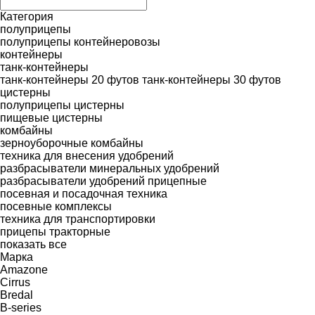
Категория
полуприцепы
полуприцепы контейнеровозы
контейнеры
танк-контейнеры
танк-контейнеры 20 футов
танк-контейнеры 30 футов
цистерны
полуприцепы цистерны
пищевые цистерны
комбайны
зерноуборочные комбайны
техника для внесения удобрений
разбрасыватели минеральных удобрений
разбрасыватели удобрений прицепные
посевная и посадочная техника
посевные комплексы
техника для транспортировки
прицепы тракторные
показать все
Марка
Amazone
Cirrus
Bredal
B-series