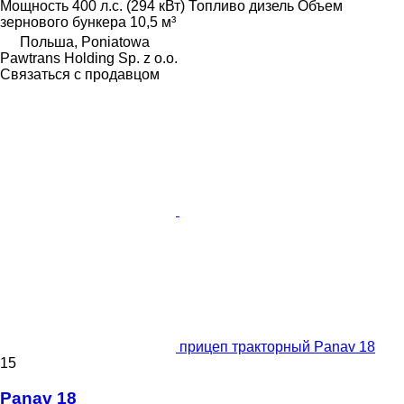
Мощность
400 л.с. (294 кВт)
Топливо
дизель
Объем
зернового бункера
10,5 м³
Польша, Poniatowa
Pawtrans Holding Sp. z o.o.
Связаться с продавцом
прицеп тракторный Panav 18
15
Panav 18