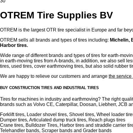
30
OTREM Tire Supplies BV
OTREM is the largest OTR tire specialist in Europe and far bey
OTREM sells all brands and types of tires including:
Michelin, 
Harbor tires.
Wide range of different brands and types of tires for earth-movi
in earth-moving tires from A-brands, in addition, we also sell 
tires, used tires, cover earthmoving tires, but also solid rubber t
We are happy to relieve our customers and arrange
the service 
BUY CONSTRUCTION TIRES AND INDUSTRIAL TIRES
Tires for machines in industry and earthmoving? The right qualit
brands such as Volvo CE, Caterpillar, Doosan, Liebherr, JCB an
Forklift tires, Loader shovel tires, Shovel tires, Wheel loader tire
Dumper tires, Articulated dump truck tires, Reach plugs tires
Crane tires, Bulldozer Tires, Harbor tires and straddle carrier tir
Telehandler bands, Scraper bands and Grader bands