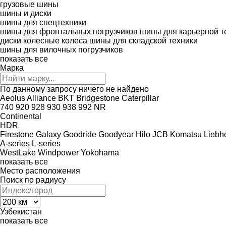
грузовые шины
шины и диски
шины для спецтехники
шины для фронтальных погрузчиков
шины для карьерной т
диски колесные
колеса
шины для складской техники
шины для вилочных погрузчиков
показать все
Марка
По данному запросу ничего не найдено
Aeolus
Alliance
BKT
Bridgestone
Caterpillar
740
920
928
930
938
992
NR
Continental
HDR
Firestone
Galaxy
Goodride
Goodyear
Hilo
JCB
Komatsu
Liebh
A-series
L-series
WestLake
Windpower
Yokohama
показать все
Место расположения
Поиск по радиусу
Узбекистан
показать все