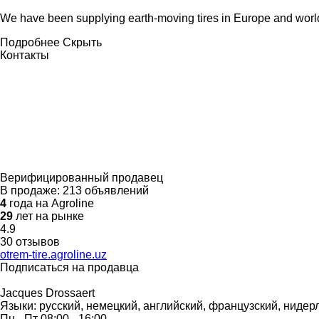
We have been supplying earth-moving tires in Europe and worldw
Подробнее
Скрыть
Контакты
Верифицированный продавец
В продаже:
213 объявлений
4
года на Agroline
29
лет на рынке
4.9
30 отзывов
otrem-tire.agroline.uz
Подписаться на продавца
Jacques Drossaert
Языки:
русский, немецкий, английский, французский, нидер
Пн - Пт
08:00 - 16:00