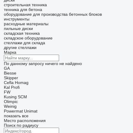
диски
строительная техника
техника для бетона
оборудование для производства бетонных блоков
инструменты
расходные материалы
пильные диски
складская техника
складское оборудование
стеллажи для склада
другие стеллажи
Марка
По данному запросу ничего не найдено
GA
Biesse
Skipper
Cefla
Homag
Kal
Profi
FW
Kusing
SCM
Olimpic
Weinig
Powermat
Unimat
показать все
Место расположения
Поиск по радиусу