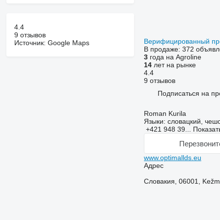
4.4
9 отзывов
Верифицированный п
Источник: Google Maps
В продаже:
372 объявл
3
года на Agroline
14
лет на рынке
4.4
9 отзывов
Подписаться на пр
Roman Kurila
Языки:
словацкий, чешс
+421 948 39...
Показат
Перезвонит
www.optimallds.eu
Адрес
Словакия, 06001, Kežma