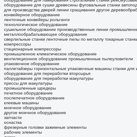
оборудование для лакирования
строгальные станки
рейсмусовые
оборудование для сушки древесины
фуговальные станки
автопо
для производства дверей
линии сращивания
другое деревообра
конвейерное оборудование
ленточные конвейеры
рольганги
технологическое оборудование
сушильное оборудование
производственные линии
промышленн
металлообрабатывающее оборудование
сверлильные станки
ленточные пилы по металлу
токарные станк
компрессоры
стационарные компрессоры
промышленное климатическое оборудование
вентиляционное оборудование
промышленные пылеуловители
упаковочное оборудование
паллетайзеры
горизонтальные упаковочные машины
станки для 
оборудование для переработки вторсырья
оборудование для переработки макулатуры
прессы для макулатуры
промышленные шредеры
печатное оборудование
послепечатное оборудование
клеевые машины
моечное оборудование
другое моечное оборудование
запчасти
оснастка
фрезерные головки
зажимные элементы
рабочие элементы