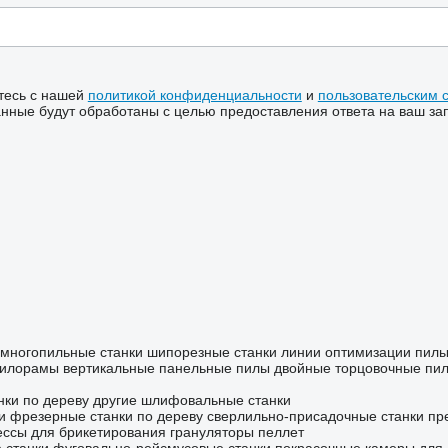
тесь с нашей
политикой конфиденциальности
и
пользовательским 
ные будут обработаны с целью предоставления ответа на ваш за
многопильные станки
шипорезные станки
линии оптимизации
пилы
илорамы
вертикальные панельные пилы
двойные торцовочные пи
ки по дереву
другие шлифовальные станки
и
фрезерные станки по дереву
сверлильно-присадочные станки
пр
ессы для брикетирования
грануляторы пеллет