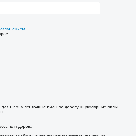
соглашением
.
прос.
 для шпона
ленточные пилы по дереву
циркулярные пилы
лы
ессы для дерева