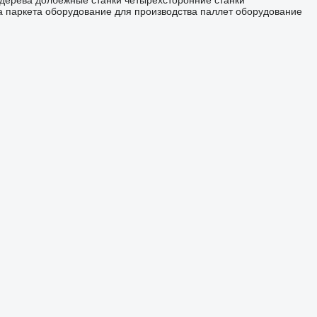
 дерева
долбежные станки
четырехсторонние станки
а паркета
оборудование для производства паллет
оборудование