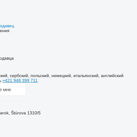
родавец
ения
одавца
кий, сербский, польский, немецкий, итальянский, английский
ь
+421 948 399 711
е мне
rok, Štúrova 1310/5