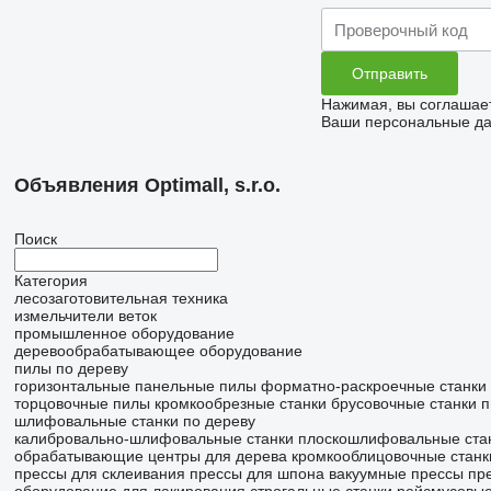
Нажимая, вы соглашае
Ваши персональные дан
Объявления Optimall, s.r.o.
Поиск
Категория
лесозаготовительная техника
измельчители веток
промышленное оборудование
деревообрабатывающее оборудование
пилы по дереву
горизонтальные панельные пилы
форматно-раскроечные станки
торцовочные пилы
кромкообрезные станки
брусовочные станки
п
шлифовальные станки по дереву
калибровально-шлифовальные станки
плоскошлифовальные стан
обрабатывающие центры для дерева
кромкооблицовочные станк
прессы для склеивания
прессы для шпона
вакуумные прессы
пр