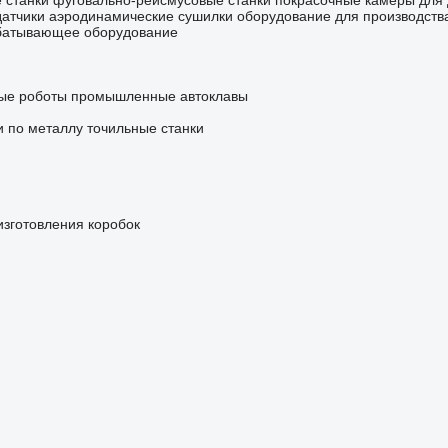
 станки
фуговально-рейсмусовые станки
покрасочные камеры для
датчики
аэродинамические сушилки
оборудование для производств
батывающее оборудование
ые роботы
промышленные автоклавы
и по металлу
точильные станки
изготовления коробок