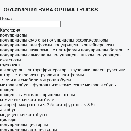
Объявления BVBA OPTIMA TRUCKS
Поиск
Категория
полуприцепы
полуприцепы фургоны
полуприцепы рефрижераторы
полуприцепы платформы
полуприцепы контейнеровозы
полуприцепы низкорамные платформы
полуприцепы бортовые
полуприцепы самосвалы
полуприцепы шторы
полуприцепы
скотовозы
грузовики
автофургоны
авторефрижераторы
грузовики шасси
грузовики
шторы
стекловозы
грузовики платформы
тягачи
автомобили
микроавтобусы
микроавтобусы фургоны
изотермические микроавтобусы
прицепы
прицепы самосвалы
прицепы шторы
коммерческие автомобили
авторефрижераторы < 3.5т
автофургоны < 3.5т
автобусы
медицинские автобусы
цистерны
полуприцепы цистерны
полуприцепы автоцистерны