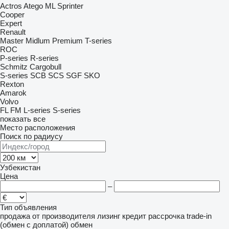
Actros
Atego
ML
Sprinter
Cooper
Expert
Renault
Master
Midlum
Premium
T-series
ROC
P-series
R-series
Schmitz Cargobull
S-series
SCB
SCS
SGF
SKO
Rexton
Amarok
Volvo
FL
FM
L-series
S-series
показать все
Место расположения
Поиск по радиусу
Узбекистан
Цена
–
Тип объявления
продажа
от производителя
лизинг
кредит
рассрочка
trade-in
(обмен с доплатой)
обмен