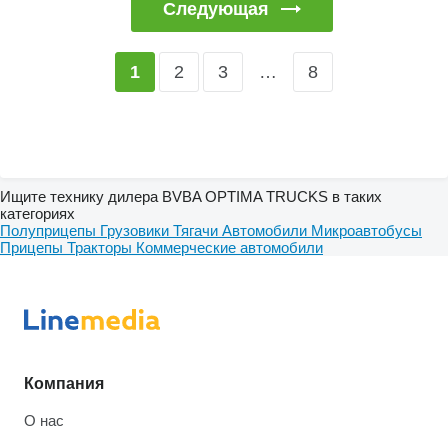
Следующая
2
3
…
8
1
Ищите технику дилера BVBA OPTIMA TRUCKS в таких
категориях
Полуприцепы
Грузовики
Тягачи
Автомобили
Микроавтобусы
Прицепы
Тракторы
Коммерческие автомобили
Компания
О нас