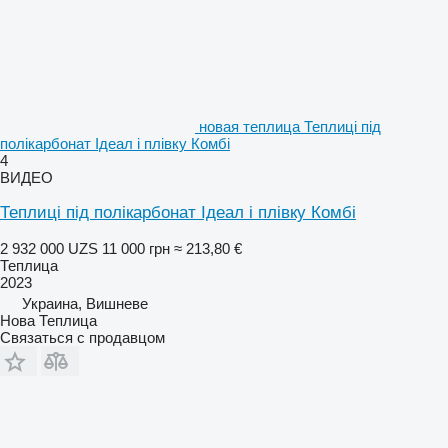
новая теплица Теплиці під
полікарбонат Ідеал і плівку Комбі
4
ВИДЕО
Теплиці під полікарбонат Ідеал і плівку Комбі
2 932 000 UZS
11 000 грн
≈ 213,80 €
Теплица
2023
Украина, Вишневе
Нова Теплица
Связаться с продавцом