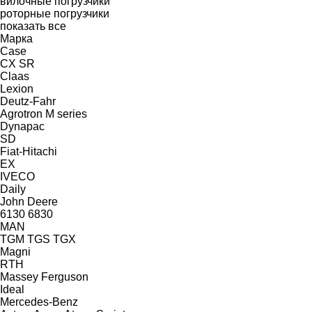
вилочные погрузчики
роторные погрузчики
показать все
Марка
Case
CX
SR
Claas
Lexion
Deutz-Fahr
Agrotron
M series
Dynapac
SD
Fiat-Hitachi
EX
IVECO
Daily
John Deere
6130
6830
MAN
TGM
TGS
TGX
Magni
RTH
Massey Ferguson
Ideal
Mercedes-Benz