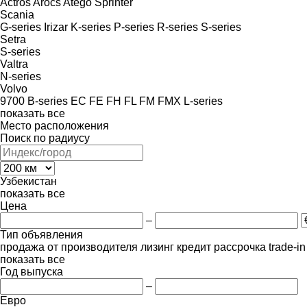
Actros
Arocs
Atego
Sprinter
Scania
G-series
Irizar
K-series
P-series
R-series
S-series
Setra
S-series
Valtra
N-series
Volvo
9700
B-series
EC
FE
FH
FL
FM
FMX
L-series
показать все
Место расположения
Поиск по радиусу
Узбекистан
показать все
Цена
–
Тип объявления
продажа
от производителя
лизинг
кредит
рассрочка
trade-i
показать все
Год выпуска
–
Евро