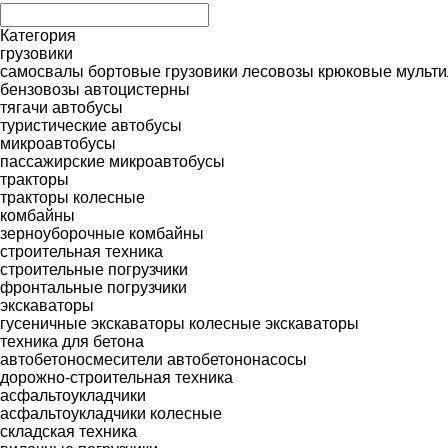
Категория
грузовики
самосвалы
бортовые грузовики
лесовозы
крюковые мульт
бензовозы
автоцистерны
тягачи
автобусы
туристические автобусы
микроавтобусы
пассажирские микроавтобусы
тракторы
тракторы колесные
комбайны
зерноуборочные комбайны
строительная техника
строительные погрузчики
фронтальные погрузчики
экскаваторы
гусеничные экскаваторы
колесные экскаваторы
техника для бетона
автобетоносмесители
автобетононасосы
дорожно-строительная техника
асфальтоукладчики
асфальтоукладчики колесные
складская техника