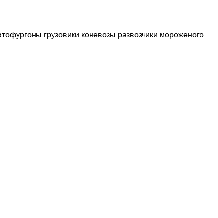
втофургоны
грузовики коневозы
развозчики мороженого