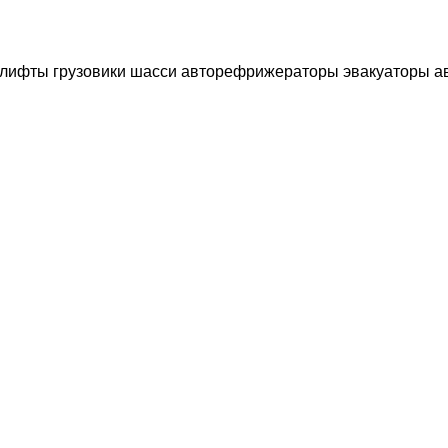
илифты
грузовики шасси
авторефрижераторы
эвакуаторы
а