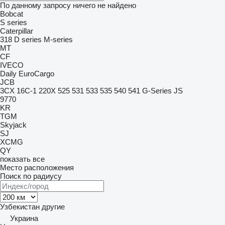
По данному запросу ничего не найдено
Bobcat
S series
Caterpillar
318
D series
M-series
MT
CF
IVECO
Daily
EuroCargo
JCB
3CX
16C-1
220X
525
531
533
535
540
541
G-Series
JS
9770
KR
TGM
Skyjack
SJ
XCMG
QY
показать все
Место расположения
Поиск по радиусу
Узбекистан
другие
Украина