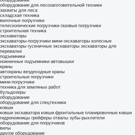
оборудование для лесозаготовительной техники
захваты для леса
складская техника
вилочные погрузчики
телескопические погрузчики
газовые погрузчики
строительная техника
экскаваторы
экскаваторы-погрузчики
мини-экскаваторы
колесные
экскаваторы
гусеничные экскаваторы
экскаваторы для
перевалки
подъемники
ножничные подъемники
автовышки
краны
автокраны
вездеходные краны
строительные погрузчики
мини-погрузчики
техника для земляных работ
бульдозеры
оборудование
оборудование для спецтехники
ковши
ковши экскаватора
ковши фронтальные
планировочные ковши
гидроножницы
грейферы
отвалы
зубы-рыхлители
оборудование для погрузчиков
вилы
другое оборудование