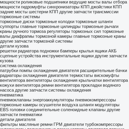
мощности
роликовые подшипники
ведущие мосты
валы отбора
мощности
гидромуфты
синхронизаторы КПП
джойстики КПП
задние мосты
шестерни КПП
другие запчасти трансмиссии
тормозные системы
тормозные диски
тормозные колодки
тормозные шланги
суппорты
главные тормозные цилиндры
тормозные рычаги
краны ручного тормоза
регуляторы тормозных сил
тормозные
валы
диафрагмы тормозной камеры
главные тормозные краны
другие запчасти тормозной системы
детали кузова
решетки радиатора
подножки
бамперы
крылья
ящики АКБ
сцепные устройства
инструментальные ящики
другие запчасти
кузова
система охлаждения
патрубки
помпы охлаждения двигателя
расширительные бачки
радиаторы охлаждения двигателя
термостаты
вискомуфты
вентилятора
вентиляторы охлаждения
крыльчатки вентилятора
кожухи вентилятора
ремни вентилятора
прокладки водяного
насоса
другие запчасти системы охлаждения
пневматика
пневмоклапаны
энергоаккумуляторы
пневмокомпрессоры
тормозные камеры
осушители воздуха
шланги
модуляторы
EBS
головки соединительные
соленоидные клапаны
другие
запчасти пневматики
детали двигателя
фильтры масляные
ремни ГРМ
двигатели
турбокомпрессоры