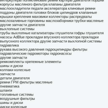
интеркулеры
поликлиновые ремни
картеры двигателя
поршни
корпусы масляного фильтра
клапаны двигателя
маслоохладители
педали акселератора
клиновые ремни
поддоны двигателя
головки блоков цилиндров
клапанные
крышки
крепления
маховики
коллекторы
распредвалы
маслозаливные горловины
маслозаборники
трубки масляные
другие запчасти двигателя
выхлопные системы
трубы выхлопные
катализаторы
глушители
гофры глушителя
насосы AdBlue
прокладки впускного коллектора
прокладки
выпускного коллектора
другие запчасти выхлопной системы
гидравлика
рукава высокого давления
гидроцилиндры
фильтры
гидравлические
гидромоторы
гидронасосы
другие запчасти
ремкомплекты
крепежные элементы
шины и диски
колпаки колесные
запчасти
детали двигателя
ремни ГРМ
фильтры масляные
пневматика
шланги
топливные системы
воздушные фильтры
шины и диски
диски колесные