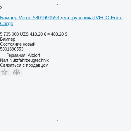
2
Бампер Vorne 5801690553 для грузовика IVECO Euro-
Cargo
5 735 000 UZS
418,20 €
≈ 483,20 $
Бампер
Состояние
новый
5801690553
Германия, Altdorf
Nart Nutzfahrzeugtechnik
Связаться с продавцом