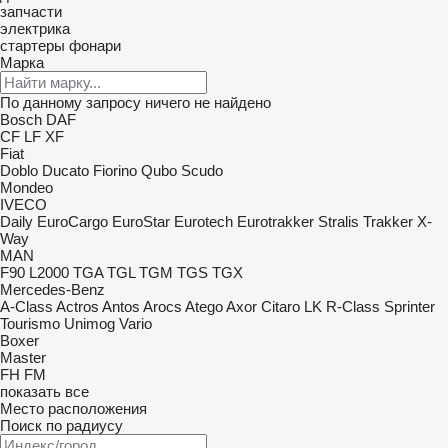
запчасти
электрика
стартеры
фонари
Марка
По данному запросу ничего не найдено
Bosch
DAF
CF
LF
XF
Fiat
Doblo
Ducato
Fiorino
Qubo
Scudo
Mondeo
IVECO
Daily
EuroCargo
EuroStar
Eurotech
Eurotrakker
Stralis
Trakker
X-
Way
MAN
F90
L2000
TGA
TGL
TGM
TGS
TGX
Mercedes-Benz
A-Class
Actros
Antos
Arocs
Atego
Axor
Citaro
LK
R-Class
Sprinter
Tourismo
Unimog
Vario
Boxer
Master
FH
FM
показать все
Место расположения
Поиск по радиусу