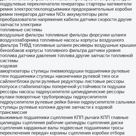
подрулевые переключатели
генераторы
стартеры
натяжители
ремня
электростеклоподъемники
предохранительные коробки
ремни генератора
датчики NOx
аккумуляторы
реле
преобразователи напряжения
кабели
датчики скорости
другие
запчасти электрики
топливные системы
воздушные фильтры
топливные фильтры
форсунки
шланги
воздухозаборника
топливные насосы
корпусы воздушного
фильтра
ТНВД
топливные шланги
ресиверы воздушные
крышки
бензобаков
корпусы топливного фильтра
датчики уровня
топлива
датчики давления топлива
другие запчасти топливной
системы
ходовая
амортизаторы
ступицы
пневмоподушки
подшипники
рулевые
тяги
подшипники ступицы
наконечники рулевой тяги
оси
сайлентблоки
рули
рулевые редукторы
листовые рессоры
полуоси
стабилизаторы поперечной устойчивости
подушки
рессоры
насосы гидроусилителя
цилиндрические рессоры
кулаки поворотные
трубопроводы гидроусилителя
гидроусилители
рулевые рейки
бачки гидроусилителя
сальники
ступицы
рулевые колонки
другие запчасти к ходовой
трансмиссия
выжимные подшипники
сцепления
КПП
рычаги КПП
главные
цилиндры сцепления
рабочие цилиндры сцепления
диски
сцепления
карданные валы
подвесные подшипники
тросы
переключения передач
корзины сцепления
коробки отбора