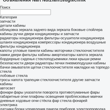
Объявления Nart Nutzfahrzeugtechnik
Поиск
Категория
запчасти
детали кабины
облицовка
зеркала заднего вида
зеркала боковые
спойлера
кабины
ручки двери
кондиционеры и запчасти
радиаторы кондиционера
фильтры-осушители кондиционера
шланги кондиционера
компрессоры кондиционера
воздушные
фильтры кондиционера
капоты
угловые панели кабины
моторчики стеклоочистителя
замки двери
фильтры кабины
амортизаторы капота
зеркала
бордюрные
сиденья
стеклоподъемники
люки крыши
ремни
безопасности
двери
радиаторы печки
пневмоподушки кабины
бачки омывателя
щетки стеклоочистителя
накладки на торпедо
стекла
лобовые стекла
тросы капота
трапеции стеклоочистителя
другие запчасти
кабины
автосвет
фонари
фары
указатели поворота
противотуманные фары
габаритные огни
плафоны освещения
проблесковые маячки
дневные ходовые огни
стёкла фар
стекла фонарей
электрика
датчики
блоки управления
панели приборов
электропроводка