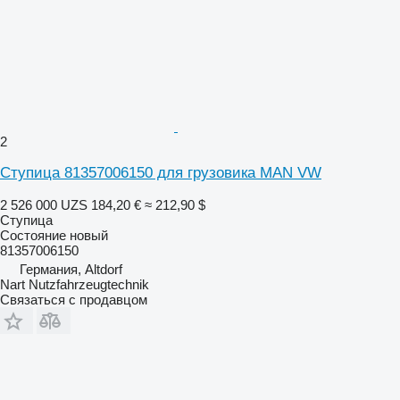
2
Ступица 81357006150 для грузовика MAN VW
2 526 000 UZS
184,20 €
≈ 212,90 $
Ступица
Состояние
новый
81357006150
Германия, Altdorf
Nart Nutzfahrzeugtechnik
Связаться с продавцом