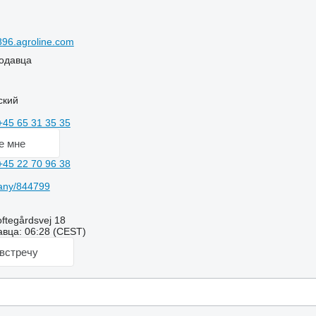
96.agroline.com
одавца
ский
+45 65 31 35 35
е мне
+45 22 70 96 38
any/844799
ftegårdsvej 18
вца: 06:28 (CEST)
встречу