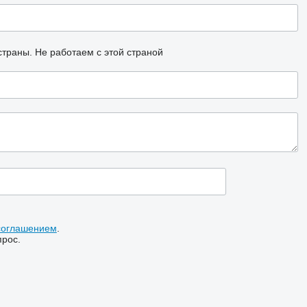
страны.
Не работаем с этой страной
соглашением
.
прос.