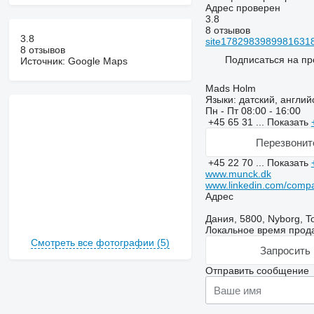
Адрес проверен
3.8
8 отзывов
3.8
site17829839899816318
8 отзывов
Подписаться на пр
Источник: Google Maps
Mads Holm
Языки:
датский, англий
Пн - Пт
08:00 - 16:00
+45 65 31 ...
Показать
Перезвонит
+45 22 70 ...
Показать
www.munck.dk
www.linkedin.com/comp
Адрес
Дания, 5800, Nyborg, To
Локальное время прода
Смотреть все фотографии (5)
Запросить 
Отправить сообщение