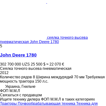
сеялка точного высева
пневматическая John Deere 1780
5
John Deere 1780
302 700 000 UZS
25 500 $
≈ 22 070 €
Сеялка точного высева пневматическая
2012
Количество рядов
8
Ширина междурядий
70 мм
Требуемая
мощность трактора
150 л.с.
Украина, Гнильче
ФОП М.М.Л
Связаться с продавцом
Ищите технику дилера ФОП М.М.Л в таких категориях
Тракторы
Почвообрабатывающая техника
Техника для