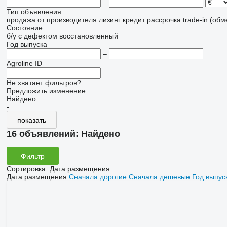
–
Тип объявления
продажа
от производителя
лизинг
кредит
рассрочка
trade-in (об
Состояние
б/у
с дефектом
восстановленный
Год выпуска
–
Agroline ID
Не хватает фильтров?
Предложить изменение
Найдено:
-
показать
16 объявлений:
Найдено
Фильтр
Сортировка
:
Дата размещения
Дата размещения
Сначала дорогие
Сначала дешевые
Год выпус