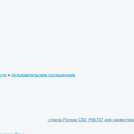
сти
и
пользовательским соглашением
.
стрела Ponsse C50, P46737 для харвестера