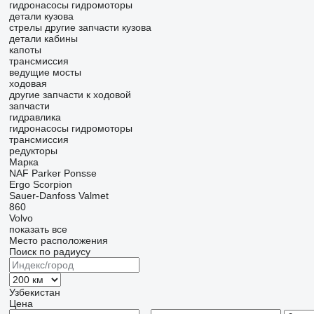
гидронасосы
гидромоторы
детали кузова
стрелы
другие запчасти кузова
детали кабины
капоты
трансмиссия
ведущие мосты
ходовая
другие запчасти к ходовой
запчасти
гидравлика
гидронасосы
гидромоторы
трансмиссия
редукторы
Марка
NAF
Parker
Ponsse
Ergo
Scorpion
Sauer-Danfoss
Valmet
860
Volvo
показать все
Место расположения
Поиск по радиусу
Узбекистан
Цена