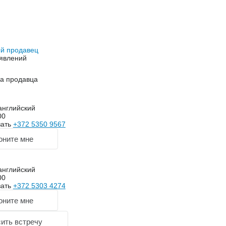
й продавец
явлений
на продавца
английский
00
зать
+372 5350 9567
оните мне
английский
00
зать
+372 5303 4274
оните мне
ить встречу