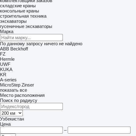
комплектовщики заказов
складские краны
консольные краны
строительная техника
экскаваторы
гусеничные экскаваторы
Марка
По данному запросу ничего не найдено
ABB
Beckhoff
FZ
Hermle
UWF
KUKA
KR
A-series
MicroStep
Zinser
показать все
Место расположения
Поиск по радиусу
Узбекистан
Цена
–