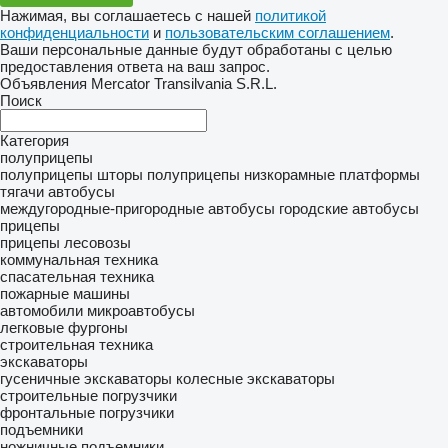
Нажимая, вы соглашаетесь с нашей
политикой
конфиденциальности
и
пользовательским соглашением
.
Ваши персональные данные будут обработаны с целью
предоставления ответа на ваш запрос.
Объявления Mercator Transilvania S.R.L.
Поиск
Категория
полуприцепы
полуприцепы шторы
полуприцепы низкорамные платформы
тягачи
автобусы
междугородные-пригородные автобусы
городские автобусы
прицепы
прицепы лесовозы
коммунальная техника
спасательная техника
пожарные машины
автомобили
микроавтобусы
легковые фургоны
строительная техника
экскаваторы
гусеничные экскаваторы
колесные экскаваторы
строительные погрузчики
фронтальные погрузчики
подъемники
ножничные подъемники