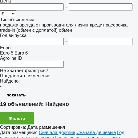
Цена
–
Тип объявления
продажа
аренда
от производителя
лизинг
кредит
рассрочка
trade-in (обмен с доплатой)
обмен
Год выпуска
–
Евро
Euro 5
Euro 6
Agroline ID
Не хватает фильтров?
Предложить изменение
Найдено:
-
показать
19 объявлений:
Найдено
Фильтр
Сортировка
:
Дата размещения
Дата размещения
Сначала дорогие
Сначала дешевые
Год
выпуска - сначала новые
Год выпуска - сначала старые