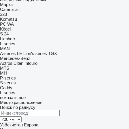
Марка
Caterpillar
323
Komatsu
PC
WA
Kögel
S 24
Liebherr
L-series
MAN
A-series
LE
Lion's series
TGX
Mercedes-Benz
Actros
Citan
Intouro
MTS
MH
P-series
S-series
Caddy
L-series
показать все
Место расположения
Поиск по радиусу
Узбекистан
Европа