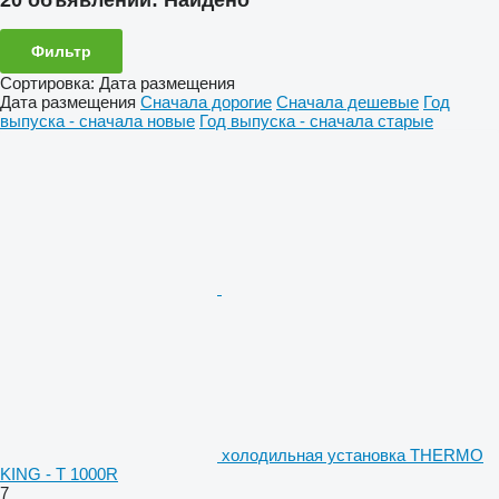
20 объявлений:
Найдено
Фильтр
Сортировка
:
Дата размещения
Дата размещения
Сначала дорогие
Сначала дешевые
Год
выпуска - сначала новые
Год выпуска - сначала старые
холодильная установка THERMO
KING - T 1000R
7