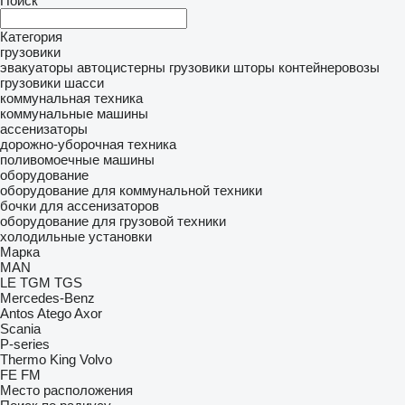
Поиск
Категория
грузовики
эвакуаторы
автоцистерны
грузовики шторы
контейнеровозы
грузовики шасси
коммунальная техника
коммунальные машины
ассенизаторы
дорожно-уборочная техника
поливомоечные машины
оборудование
оборудование для коммунальной техники
бочки для ассенизаторов
оборудование для грузовой техники
холодильные установки
Марка
MAN
LE
TGM
TGS
Mercedes-Benz
Antos
Atego
Axor
Scania
P-series
Thermo King
Volvo
FE
FM
Место расположения