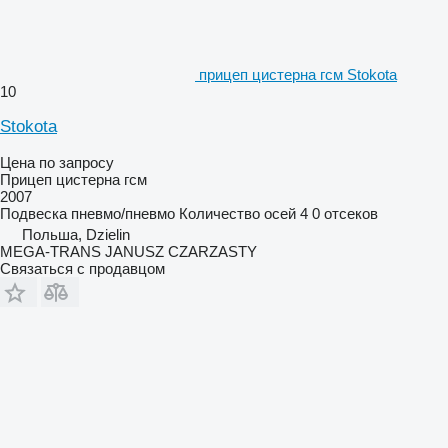
прицеп цистерна гсм Stokota
10
Stokota
Цена по запросу
Прицеп цистерна гсм
2007
Подвеска
пневмо/пневмо
Количество осей
4
0 отсеков
Польша, Dzielin
MEGA-TRANS JANUSZ CZARZASTY
Связаться с продавцом