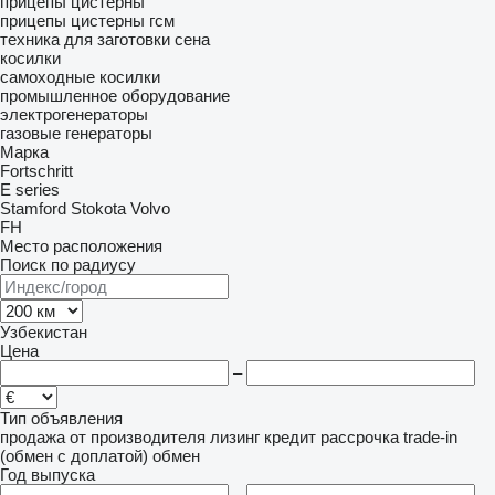
прицепы цистерны
прицепы цистерны гсм
техника для заготовки сена
косилки
самоходные косилки
промышленное оборудование
электрогенераторы
газовые генераторы
Марка
Fortschritt
E series
Stamford
Stokota
Volvo
FH
Место расположения
Поиск по радиусу
Узбекистан
Цена
–
Тип объявления
продажа
от производителя
лизинг
кредит
рассрочка
trade-in
(обмен с доплатой)
обмен
Год выпуска