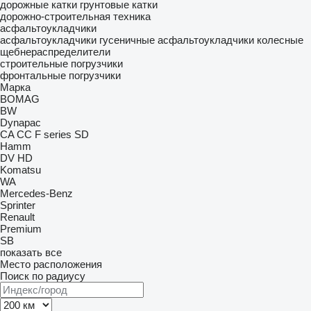
дорожные катки
грунтовые катки
дорожно-строительная техника
асфальтоукладчики
асфальтоукладчики гусеничные
асфальтоукладчики колесные
щебнераспределители
строительные погрузчики
фронтальные погрузчики
Марка
BOMAG
BW
Dynapac
CA
CC
F series
SD
Hamm
DV
HD
Komatsu
WA
Mercedes-Benz
Sprinter
Renault
Premium
SB
показать все
Место расположения
Поиск по радиусу