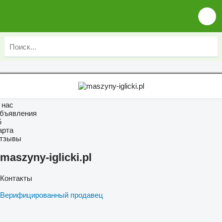
 нас
бъявления
5
арта
тзывы
maszyny-iglicki.pl
Контакты
Верифицированный продавец