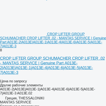
CROP LIFTER GROUP
SCHUMACHER CROP LIFTER .02 - MANTAS SERVICE | Genuine
Part A013E-2|A013E|A013E-1|A013E-4|A013E-6|A013E-5|A013E-
7|A013E-3
8
CROP LIFTER GROUP SCHUMACHER CROP LIFTER .02
- MANTAS SERVICE | Genuine Part A013E-
2|A013E|A013E-1|A013E-4|A013E-6|A013E-5|A013E-
7|A013E-3
Цена по запросу
Другие рабочие элементы
A013E-2|A013E|A013E-1|A013E-4|A013E-6|A013E-5|A013E-
7|A013E-3 A013E.02
Греция, THESSALONIKI
MANTAS SERVICE