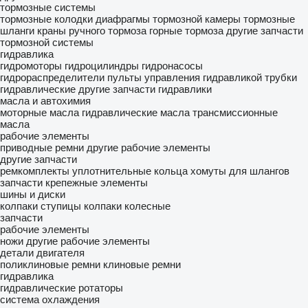
тормозные системы
тормозные колодки
диафрагмы тормозной камеры
тормозные
шланги
краны ручного тормоза
горные тормоза
другие запчасти
тормозной системы
гидравлика
гидромоторы
гидроцилиндры
гидронасосы
гидрораспределители
пульты управления гидравликой
трубки
гидравлические
другие запчасти гидравлики
масла и автохимия
моторные масла
гидравлические масла
трансмиссионные
масла
рабочие элементы
приводные ремни
другие рабочие элементы
другие запчасти
ремкомплекты
уплотнительные кольца
хомуты для шлангов
запчасти
крепежные элементы
шины и диски
колпаки ступицы
колпаки колесные
запчасти
рабочие элементы
ножи
другие рабочие элементы
детали двигателя
поликлиновые ремни
клиновые ремни
гидравлика
гидравлические ротаторы
система охлаждения