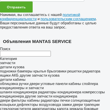
Нажимая, вы соглашаетесь с нашей
политикой
конфиденциальности
и
пользовательским соглашением
.
Ваши персональные данные будут обработаны с целью
предоставления ответа на ваш запрос.
Объявления MANTAS SERVICE
Поиск
Категория
запчасти
детали кузова
подножки
бамперы
крылья
брызговики
решетки радиатора
ящики АКБ
другие запчасти кузова
детали кабины
облицовка
ручки двери
угловые панели кабины
спойлера
кондиционеры и запчасти
шланги кондиционера
радиаторы кондиционера
компрессоры
кондиционера
другие запчасти кондиционера
двери
фильтры кабины
радиаторы печки
солнцезащитные
козырьки
дефлекторы воздуховода
замки двери
трапеции
стеклоочистителя
амортизаторы капота
зеркала боковые