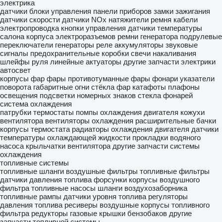
электрика
датчики
блоки управления
панели приборов
замки зажигания
датчики скорости
датчики NOx
натяжители ремня
кабели
электропроводка
кнопки управления
датчики температуры
салона
корпуса электроразъемов
ремни генератора
подрулевые
переключатели
генераторы
реле
аккумуляторы
звуковые
сигналы
предохранительные коробки
свечи накаливания
шлейфы руля
линейные актуаторы
другие запчасти электрики
автосвет
корпусы фар
фары
противотуманные фары
фонари
указатели
поворота
габаритные огни
стёкла фар
катафоты
плафоны
освещения
подсветки номерных знаков
стекла фонарей
система охлаждения
патрубки
термостаты
помпы охлаждения двигателя
кожухи
вентилятора
вентиляторы охлаждения
расширительные бачки
корпусы термостата
радиаторы охлаждения двигателя
датчики
температуры охлаждающей жидкости
прокладки водяного
насоса
крыльчатки вентилятора
другие запчасти системы
охлаждения
топливные системы
топливные шланги
воздушные фильтры
топливные фильтры
датчики давления топлива
форсунки
корпусы воздушного
фильтра
топливные насосы
шланги воздухозаборника
топливные рампы
датчики уровня топлива
регуляторы
давления топлива
ресиверы воздушные
корпусы топливного
фильтра
редукторы газовые
крышки бензобаков
другие
запчасти топливной системы