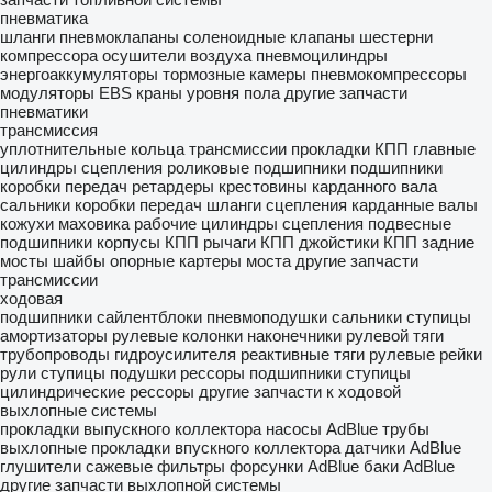
пневматика
шланги
пневмоклапаны
соленоидные клапаны
шестерни
компрессора
осушители воздуха
пневмоцилиндры
энергоаккумуляторы
тормозные камеры
пневмокомпрессоры
модуляторы EBS
краны уровня пола
другие запчасти
пневматики
трансмиссия
уплотнительные кольца трансмиссии
прокладки КПП
главные
цилиндры сцепления
роликовые подшипники
подшипники
коробки передач
ретардеры
крестовины карданного вала
сальники коробки передач
шланги сцепления
карданные валы
кожухи маховика
рабочие цилиндры сцепления
подвесные
подшипники
корпусы КПП
рычаги КПП
джойстики КПП
задние
мосты
шайбы опорные
картеры моста
другие запчасти
трансмиссии
ходовая
подшипники
сайлентблоки
пневмоподушки
сальники ступицы
амортизаторы
рулевые колонки
наконечники рулевой тяги
трубопроводы гидроусилителя
реактивные тяги
рулевые рейки
рули
ступицы
подушки рессоры
подшипники ступицы
цилиндрические рессоры
другие запчасти к ходовой
выхлопные системы
прокладки выпускного коллектора
насосы AdBlue
трубы
выхлопные
прокладки впускного коллектора
датчики AdBlue
глушители
сажевые фильтры
форсунки AdBlue
баки AdBlue
другие запчасти выхлопной системы