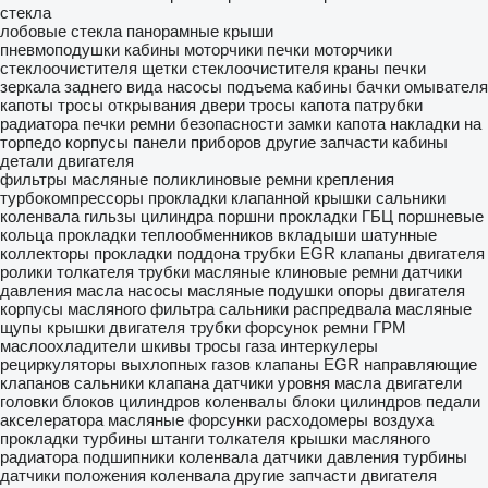
стекла
лобовые стекла
панорамные крыши
пневмоподушки кабины
моторчики печки
моторчики
стеклоочистителя
щетки стеклоочистителя
краны печки
зеркала заднего вида
насосы подъема кабины
бачки омывателя
капоты
тросы открывания двери
тросы капота
патрубки
радиатора печки
ремни безопасности
замки капота
накладки на
торпедо
корпусы панели приборов
другие запчасти кабины
детали двигателя
фильтры масляные
поликлиновые ремни
крепления
турбокомпрессоры
прокладки клапанной крышки
сальники
коленвала
гильзы цилиндра
поршни
прокладки ГБЦ
поршневые
кольца
прокладки теплообменников
вкладыши шатунные
коллекторы
прокладки поддона
трубки EGR
клапаны двигателя
ролики толкателя
трубки масляные
клиновые ремни
датчики
давления масла
насосы масляные
подушки опоры двигателя
корпусы масляного фильтра
сальники распредвала
масляные
щупы
крышки двигателя
трубки форсунок
ремни ГРМ
маслоохладители
шкивы
тросы газа
интеркулеры
рециркуляторы выхлопных газов
клапаны EGR
направляющие
клапанов
сальники клапана
датчики уровня масла
двигатели
головки блоков цилиндров
коленвалы
блоки цилиндров
педали
акселератора
масляные форсунки
расходомеры воздуха
прокладки турбины
штанги толкателя
крышки масляного
радиатора
подшипники коленвала
датчики давления турбины
датчики положения коленвала
другие запчасти двигателя