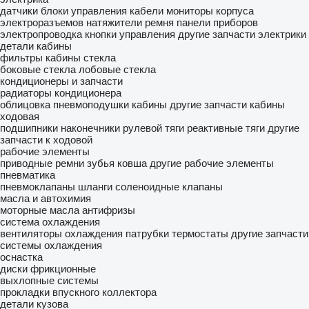
датчики
блоки управления
кабели
мониторы
корпуса
электроразъемов
натяжители ремня
панели приборов
электропроводка
кнопки управления
другие запчасти электрики
детали кабины
фильтры кабины
стекла
боковые стекла
лобовые стекла
кондиционеры и запчасти
радиаторы кондиционера
облицовка
пневмоподушки кабины
другие запчасти кабины
ходовая
подшипники
наконечники рулевой тяги
реактивные тяги
другие
запчасти к ходовой
рабочие элементы
приводные ремни
зубья ковша
другие рабочие элементы
пневматика
пневмоклапаны
шланги
соленоидные клапаны
масла и автохимия
моторные масла
антифризы
система охлаждения
вентиляторы охлаждения
патрубки
термостаты
другие запчасти
системы охлаждения
оснастка
диски фрикционные
выхлопные системы
прокладки впускного коллектора
детали кузова