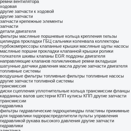
ремни вентилятора
ходовая
другие запчасти к ходовой
другие запчасти
запчасти
крепежные элементы
запчасти
детали двигателя
фильтры масляные
поршневые кольца
крепления
гильзы
цилиндра
прокладки ГБЦ
сальники коленвала
коллекторы
турбокомпрессоры
клапанные крышки
масляные щупы
насосы
масляные
поршни
прокладки клапанной крышки
ролики
толкателя
шкивы
клапаны EGR
поддоны двигателя
направляющие клапанов
поликлиновые ремни
вкладыши
шатунные
датчики давления масла
другие запчасти двигателя
топливные системы
воздушные фильтры
топливные фильтры
топливные насосы
другие запчасти топливной системы
трансмиссия
диски сцепления
уплотнительные кольца трансмиссии
фланцы
карданных валов
шестерни КПП
кулисы КПП
другие запчасти
трансмиссии
гидравлика
фильтры гидравлические
гидроцилиндры
пластины прижимные
для гидравлики
гидрораспределители
пульты управления
гидравликой
рукава высокого давления
другие запчасти
гидравлики
электрика